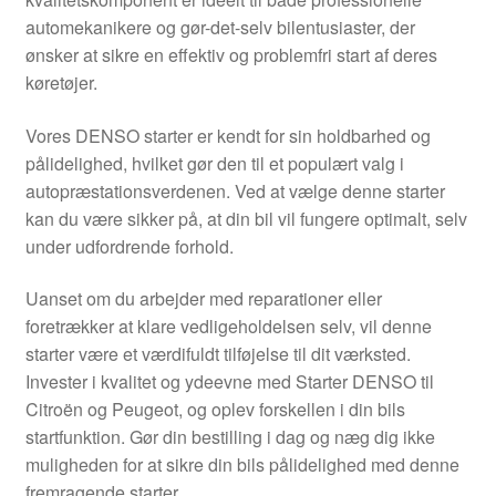
Kontakte
automekanikere og gør-det-selv bilentusiaster, der
ønsker at sikre en effektiv og problemfri start af deres
Kurv
køretøjer.
Levering
Vores DENSO starter er kendt for sin holdbarhed og
pålidelighed, hvilket gør den til et populært valg i
Min Konto
autopræstationsverdenen. Ved at vælge denne starter
kan du være sikker på, at din bil vil fungere optimalt, selv
under udfordrende forhold.
Om os
Uanset om du arbejder med reparationer eller
Privatlivspolitik
foretrækker at klare vedligeholdelsen selv, vil denne
starter være et værdifuldt tilføjelse til dit værksted.
Vilkår og betingelser
Invester i kvalitet og ydeevne med Starter DENSO til
Citroën og Peugeot, og oplev forskellen i din bils
startfunktion. Gør din bestilling i dag og næg dig ikke
muligheden for at sikre din bils pålidelighed med denne
fremragende starter.