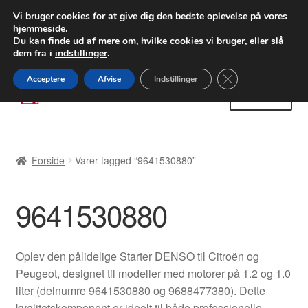
LEVERING fra 55 kr.
Vi bruger cookies for at give dig den bedste oplevelse på vores
hjemmeside.
FEDEX verdensomspændende forsendelse
Du kan finde ud af mere om, hvilke cookies vi bruger, eller slå
dem fra i
indstillinger
.
80 82 72 02
Man-fre 9-16
Close GDPR Cooki
Acceptere
Afvise
Indstillinger
Spring
Spring
Menu
til
til
navigation
indhold
Forside
Forside
Varer tagged “9641530880”
Betalinger
9641530880
Kasse
Klage
Oplev den pålidelige Starter DENSO til Citroën og
Peugeot, designet til modeller med motorer på 1.2 og 1.0
Klageprocedure
liter (delnumre 9641530880 og 9688477380). Dette
kvalitetskomponent er ideelt til både professionelle