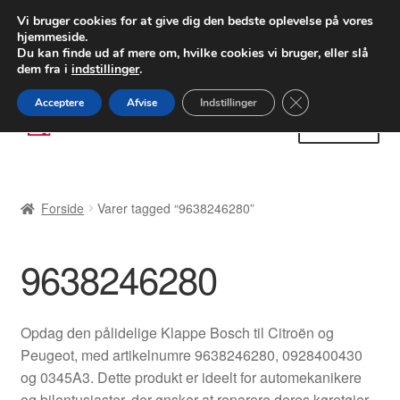
LEVERING fra 55 kr.
Vi bruger cookies for at give dig den bedste oplevelse på vores
hjemmeside.
FEDEX verdensomspændende forsendelse
Du kan finde ud af mere om, hvilke cookies vi bruger, eller slå
dem fra i
indstillinger
.
80 82 72 02
Man-fre 9-16
Close GDPR Cooki
Acceptere
Afvise
Indstillinger
Spring
Spring
Menu
til
til
navigation
indhold
Forside
Forside
Varer tagged “9638246280”
Betalinger
9638246280
Kasse
Klage
Opdag den pålidelige Klappe Bosch til Citroën og
Peugeot, med artikelnumre 9638246280, 0928400430
Klageprocedure
og 0345A3. Dette produkt er ideelt for automekanikere
og bilentusiaster, der ønsker at reparere deres køretøjer