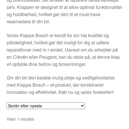
Kontakte
selv. Klappen er designet til at sikre optimal funktionalitet
og holdbarhed, hvilket gør den til et must-have
Kurv
reservedele til din bil.
Levering
Vores Klappe Bosch er kendt for sin høj kvalitet og
pålidelighed, hvilket gør det muligt for dig at udføre
Min Konto
reparationer med ro i sindet. Uanset om du arbejder på
en Citroën eller Peugeot, kan du stole på, at denne klap
vil opfylde dine behov og forventninger.
Om os
Giv din bil den bedste mulig pleje og vedligeholdelse
Privatlivspolitik
med Klappe Bosch – et produkt, der kombinerer
innovation og effektivitet. Køb nu og oplev forskellen!
Vilkår og betingelser
Viser 1 resultat