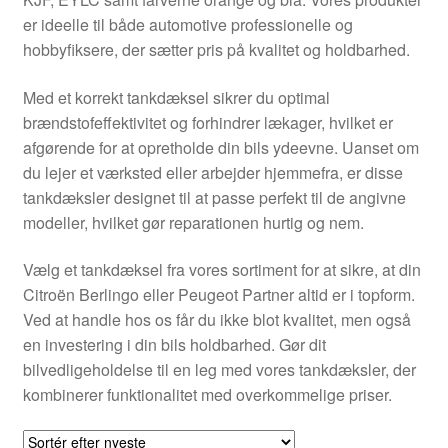
Kontakte
er ideelle til både automotive professionelle og
hobbyfiksere, der sætter pris på kvalitet og holdbarhed.
Kurv
Med et korrekt tankdæksel sikrer du optimal
Levering
brændstofeffektivitet og forhindrer lækager, hvilket er
afgørende for at opretholde din bils ydeevne. Uanset om
Min Konto
du lejer et værksted eller arbejder hjemmefra, er disse
tankdæksler designet til at passe perfekt til de angivne
modeller, hvilket gør reparationen hurtig og nem.
Om os
Vælg et tankdæksel fra vores sortiment for at sikre, at din
Privatlivspolitik
Citroën Berlingo eller Peugeot Partner altid er i topform.
Ved at handle hos os får du ikke blot kvalitet, men også
Vilkår og betingelser
en investering i din bils holdbarhed. Gør dit
bilvedligeholdelse til en leg med vores tankdæksler, der
kombinerer funktionalitet med overkommelige priser.