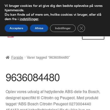
LEVERING fra 55 kr.
Vi bruger cookies for at give dig den bedste oplevelse på vores
hjemmeside.
FEDEX verdensomspændende forsendelse
Du kan finde ud af mere om, hvilke cookies vi bruger, eller slå
dem fra i
indstillinger
.
80 82 72 02
Man-fre 9-16
Close GDPR Cooki
Acceptere
Afvise
Indstillinger
Spring
Spring
Menu
til
til
navigation
indhold
Forside
Forside
Varer tagged “9636084480”
Betalinger
9636084480
Kasse
Klage
Oplev vores udvalg af højtydende ABS-dele fra Bosch,
designet specifikt til Citroën og Peugeot. Med produkt
Klageprocedure
tagget “ABS Bosch Citroën Peugeot 0273004440
454153 med kabelforbindelse” får du ikke kun en