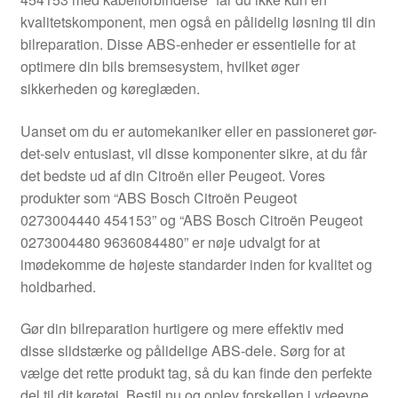
Kontakte
kvalitetskomponent, men også en pålidelig løsning til din
bilreparation. Disse ABS-enheder er essentielle for at
Kurv
optimere din bils bremsesystem, hvilket øger
sikkerheden og køreglæden.
Levering
Uanset om du er automekaniker eller en passioneret gør-
Min Konto
det-selv entusiast, vil disse komponenter sikre, at du får
det bedste ud af din Citroën eller Peugeot. Vores
produkter som “ABS Bosch Citroën Peugeot
Om os
0273004440 454153” og “ABS Bosch Citroën Peugeot
0273004480 9636084480” er nøje udvalgt for at
Privatlivspolitik
imødekomme de højeste standarder inden for kvalitet og
holdbarhed.
Vilkår og betingelser
Gør din bilreparation hurtigere og mere effektiv med
disse slidstærke og pålidelige ABS-dele. Sørg for at
vælge det rette produkt tag, så du kan finde den perfekte
del til dit køretøj. Bestil nu og oplev forskellen i ydeevne