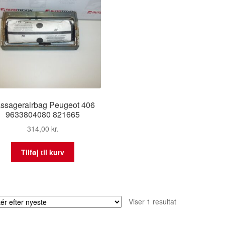
ssagerairbag Peugeot 406
9633804080 821665
314,00
kr.
Tilføj til kurv
Viser 1 resultat