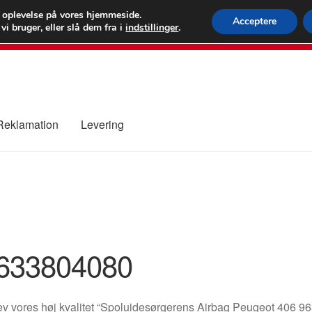
 kr.
FEDEX verdens
e oplevelse på vores hjemmeside.
Acceptere
i bruger, eller slå dem fra i
indstillinger
.
80 82 7
 Reklamation
Levering
ure
Kontakte
Kurv
Levering
Min Konto
Om os
Privatlivspolitik
633804080
v vores høj kvalitet “Spoluidesørgerens Airbag Peugeot 406 9