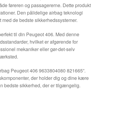
 både føreren og passagererne. Dette produkt
rationer. Den pålidelige airbag teknologi
yret med de bedste sikkerhedssystemer.
 perfekt til din Peugeot 406. Med denne
sstandarder, hvilket er afgørende for
essionel mekaniker eller gør-det-selv
værksted.
Airbag Peugeot 406 9633804080 821665”.
tskomponenter, der holder dig og dine kære
den bedste sikkerhed, der er tilgængelig.