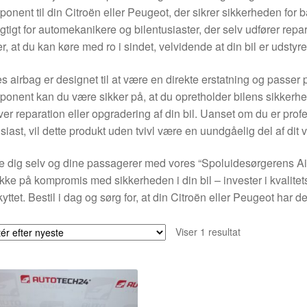
onent til din Citroën eller Peugeot, der sikrer sikkerheden for
igtigt for automekanikere og bilentusiaster, der selv udfører repa
er, at du kan køre med ro i sindet, velvidende at din bil er udst
s airbag er designet til at være en direkte erstatning og passer
onent kan du være sikker på, at du opretholder bilens sikkerhed
er reparation eller opgradering af din bil. Uanset om du er prof
siast, vil dette produkt uden tvivl være en uundgåelig del af dit 
e dig selv og dine passagerer med vores “Spoluidesørgerens 
kke på kompromis med sikkerheden i din bil – invester i kvalite
yttet. Bestil i dag og sørg for, at din Citroën eller Peugeot har 
Viser 1 resultat