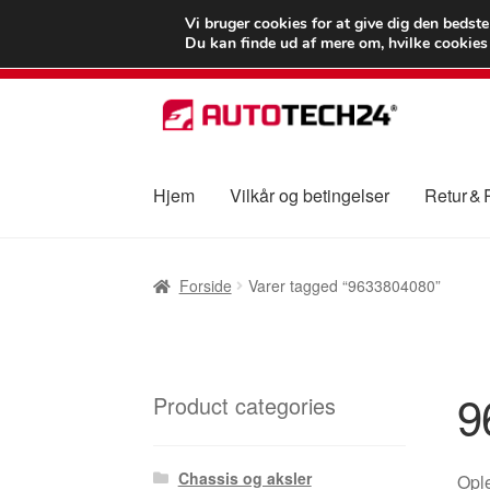
LEVERING fra 55
Vi bruger cookies for at give dig den bedst
Du kan finde ud af mere om, hvilke cookies v
Spring
Spring
til
til
navigation
indhold
Hjem
Vilkår og betingelser
Retur &
Forside
Betalinger
Kasse
Klage
Klageproced
Forside
Varer tagged “9633804080”
Vilkår og betingelser
9
Product categories
Chassis og aksler
Ople