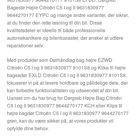
Kontakte
Bageste Højre Citroën C5 I og II 9631830977
9644270177 EYPC og mange andre varianter, der sikrer,
Kurv
at du finder den rette løsning til din bil. Disse
kvalitetsdeler er ideelle til både professionelle
Levering
automekanikere og bilentusiaster, der ønsker at udføre
reparationer selv.
Min Konto
Med produkter som Dørhåndtag bag højre EZWD
Citroën C5 I og II 9631830977 9101S8 og Klika til højre
Om os
bagsedør EXLD Citroën C5 I og II 9631830977 9101S8,
fokuserer vi på at levere holdbare og pålidelige dele, der
Privatlivspolitik
kan forbedre funktionaliteten og udseendet af din bil.
Uanset om du har brug for Dørgreb Højre Bag Citroën
Vilkår og betingelser
C5 I og II 9631830977 9644270177 KCH eller Klips til
højre bagdør Citroën C5 I og II 9631830977 9644270177
grøn, kan du være sikker på, at vores produkter vil
opfylde dine behov.