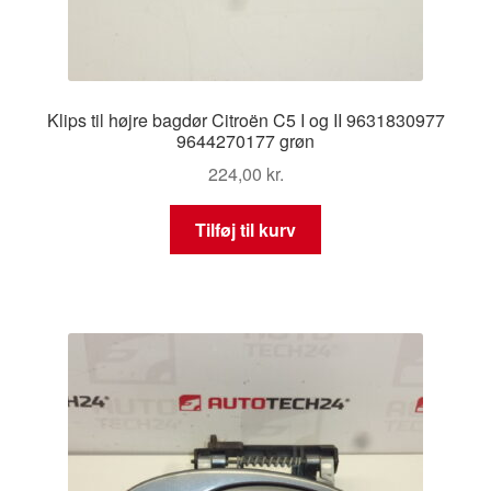
Klips til højre bagdør Citroën C5 I og II 9631830977
9644270177 grøn
224,00
kr.
Tilføj til kurv