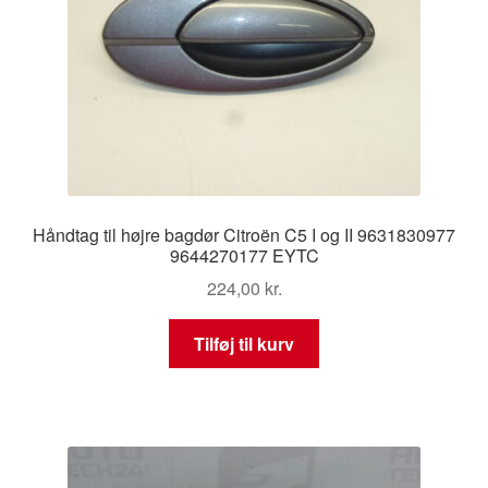
Håndtag til højre bagdør Citroën C5 I og II 9631830977
9644270177 EYTC
224,00
kr.
Tilføj til kurv