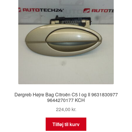
Dørgreb Højre Bag Citroën C5 I og II 9631830977
9644270177 KCH
224,00
kr.
Tilføj til kurv