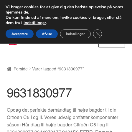
LEVERING fra 55 kr.
Vi bruger cookies for at give dig den bedste oplevelse på vores
hjemmeside.
FEDEX verdensomspændende forsendelse
Du kan finde ud af mere om, hvilke cookies vi bruger, eller slå
dem fra i
indstillinger
.
80 82 72 02
Man-fre 9-16
Close GDPR Cooki
Acceptere
Afvise
Indstillinger
Spring
Spring
Menu
til
til
navigation
indhold
Forside
Forside
Varer tagged “9631830977”
Betalinger
9631830977
Kasse
Klage
Opdag det perfekte dørhåndtag til højre bagdør til din
Citroën C5 I og II. Vores udvalg omfatter komponenter
Klageprocedure
såsom Håndtag til højre bagdør Citroën C5 I og II
9631830977 9644270177 9101S8 EFBD, Dørgreb