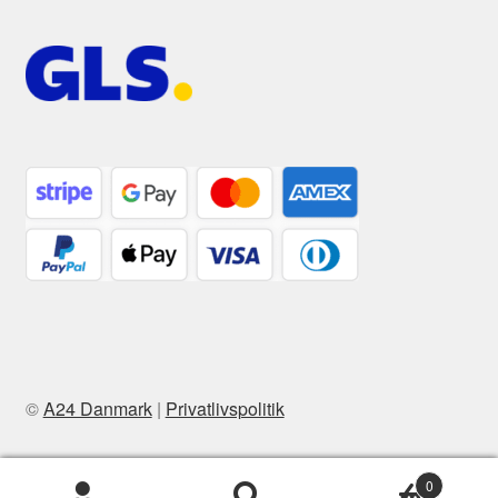
©
A24 Danmark
|
Privatlivspolitik
0
Søg
Søg