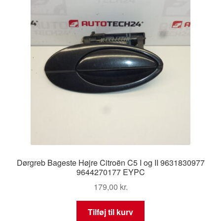
Dørgreb Bageste Højre Citroën C5 I og II 9631830977
9644270177 EYPC
179,00
kr.
Tilføj til kurv