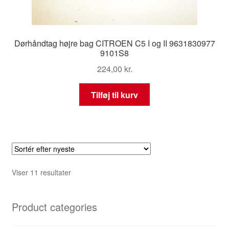
Dørhåndtag højre bag CITROEN C5 I og II 9631830977
9101S8
224,00
kr.
Tilføj til kurv
Sorteret
Viser 11 resultater
efter
seneste
Product categories