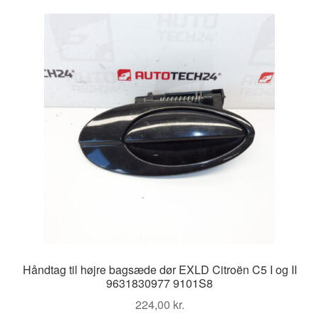
Håndtag til højre bagsæde dør EXLD Citroën C5 I og II
9631830977 9101S8
224,00
kr.