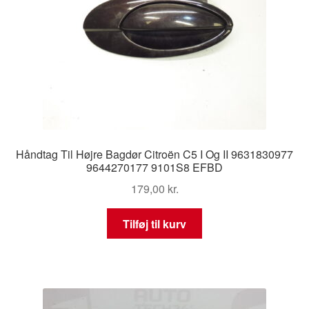
Håndtag Til Højre Bagdør Citroën C5 I Og II 9631830977
9644270177 9101S8 EFBD
179,00
kr.
Tilføj til kurv