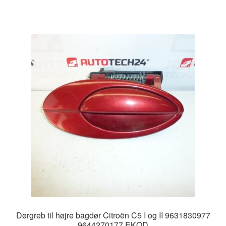
Dørgreb til højre bagdør Citroën C5 I og II 9631830977
9644270177 EKQD