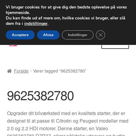
LEVERING fra 55 kr.
Vi bruger cookies for at give dig den bedste oplevelse på vores
hjemmeside.
FEDEX verdensomspændende forsendelse
Du kan finde ud af mere om, hvilke cookies vi bruger, eller slå
dem fra i
indstillinger
.
80 82 72 02
Man-fre 9-16
Close GDPR Cooki
Acceptere
Afvise
Indstillinger
Spring
Spring
Menu
til
til
navigation
indhold
Forside
Forside
Varer tagged “9625382780”
Betalinger
9625382780
Kasse
Klage
Opgrader dit bilværksted med en kvalitets starter, der er
designet til at passe til Citroën og Peugeot modeller med
Klageprocedure
2.0 og 2.2 HDI motorer. Denne starter, en Valeo
9625382780 D7R27, sikrer pålidelig ydeevne og hurtig