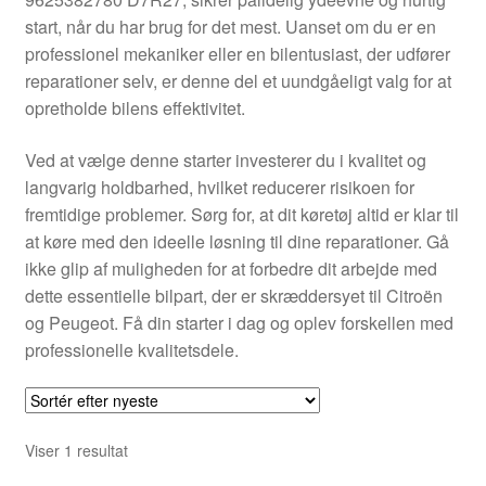
Kontakte
start, når du har brug for det mest. Uanset om du er en
professionel mekaniker eller en bilentusiast, der udfører
Kurv
reparationer selv, er denne del et uundgåeligt valg for at
opretholde bilens effektivitet.
Levering
Ved at vælge denne starter investerer du i kvalitet og
Min Konto
langvarig holdbarhed, hvilket reducerer risikoen for
fremtidige problemer. Sørg for, at dit køretøj altid er klar til
at køre med den ideelle løsning til dine reparationer. Gå
Om os
ikke glip af muligheden for at forbedre dit arbejde med
dette essentielle bilpart, der er skræddersyet til Citroën
Privatlivspolitik
og Peugeot. Få din starter i dag og oplev forskellen med
professionelle kvalitetsdele.
Vilkår og betingelser
Viser 1 resultat