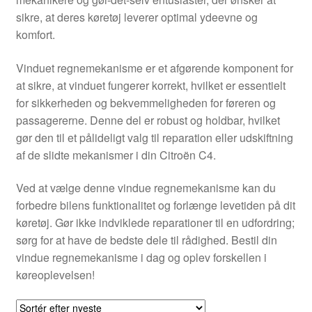
Kontakte
sikre, at deres køretøj leverer optimal ydeevne og
komfort.
Kurv
Vinduet regnemekanisme er et afgørende komponent for
Levering
at sikre, at vinduet fungerer korrekt, hvilket er essentielt
for sikkerheden og bekvemmeligheden for føreren og
Min Konto
passagererne. Denne del er robust og holdbar, hvilket
gør den til et pålideligt valg til reparation eller udskiftning
af de slidte mekanismer i din Citroën C4.
Om os
Ved at vælge denne vindue regnemekanisme kan du
Privatlivspolitik
forbedre bilens funktionalitet og forlænge levetiden på dit
køretøj. Gør ikke indviklede reparationer til en udfordring;
Vilkår og betingelser
sørg for at have de bedste dele til rådighed. Bestil din
vindue regnemekanisme i dag og oplev forskellen i
køreoplevelsen!