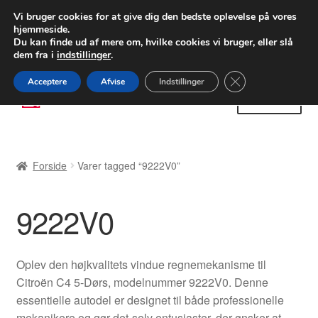
LEVERING fra 55 kr.
Vi bruger cookies for at give dig den bedste oplevelse på vores
hjemmeside.
FEDEX verdensomspændende forsendelse
Du kan finde ud af mere om, hvilke cookies vi bruger, eller slå
dem fra i
indstillinger
.
80 82 72 02
Man-fre 9-16
Close GDPR Cooki
Acceptere
Afvise
Indstillinger
Spring
Spring
Menu
til
til
navigation
indhold
Forside
Forside
Varer tagged “9222V0”
Betalinger
9222V0
Kasse
Klage
Oplev den højkvalitets vindue regnemekanisme til
Citroën C4 5-Dørs, modelnummer 9222V0. Denne
Klageprocedure
essentielle autodel er designet til både professionelle
mekanikere og gør-det-selv entusiaster, der ønsker at