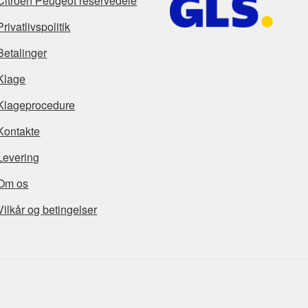
Citroën Peugeot reservedele
Privatlivspolitik
Betalinger
Klage
Klageprocedure
Kontakte
Levering
Om os
Vilkår og betingelser