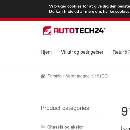
LEVERING fra 55
Vi bruger cookies for at give dig den bedst
Du kan finde ud af mere om, hvilke cookies v
Spring
Spring
til
til
navigation
indhold
Hjem
Vilkår og betingelser
Retur &
Forside
Betalinger
Kasse
Klage
Klageproced
Forside
Varer tagged “9151CQ”
Vilkår og betingelser
9
Product categories
Chassis og aksler