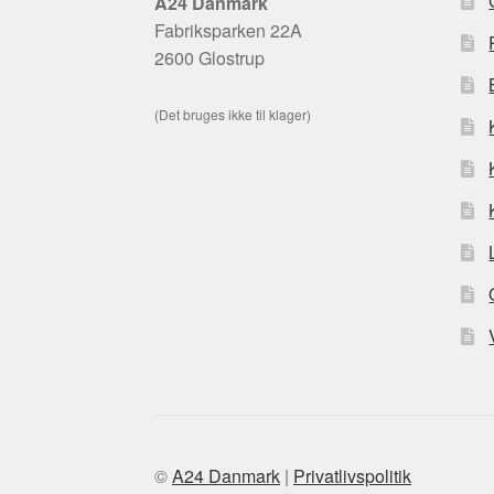
A24 Danmark
Fabriksparken 22A
2600 Glostrup
(Det bruges ikke til klager)
©
A24 Danmark
|
Privatlivspolitik