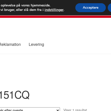
 kr.
FEDEX verdens
e oplevelse på vores hjemmeside.
Acceptere
i bruger, eller slå dem fra i
indstillinger
.
80 82 7
 Reklamation
Levering
ure
Kontakte
Kurv
Levering
Min Konto
Om os
Privatlivspolitik
151CQ
Viser 1 resultat