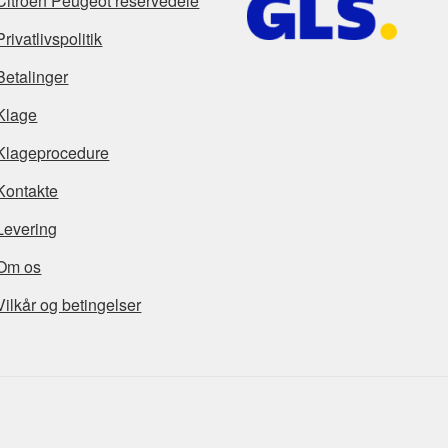
Citroën Peugeot reservedele
Privatlivspolitik
Betalinger
Klage
Klageprocedure
Kontakte
Levering
Om os
Vilkår og betingelser