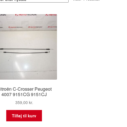
itroën C-Crosser Peugeot
4007 9151CG 9151CJ
359,00
kr.
Tilføj til kurv