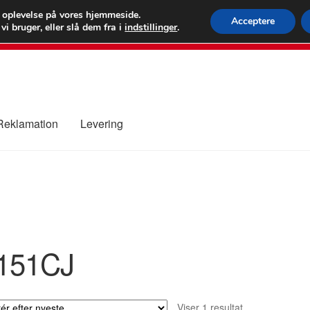
 kr.
FEDEX verdens
e oplevelse på vores hjemmeside.
Acceptere
i bruger, eller slå dem fra i
indstillinger
.
80 82 7
 Reklamation
Levering
ure
Kontakte
Kurv
Levering
Min Konto
Om os
Privatlivspolitik
151CJ
Viser 1 resultat