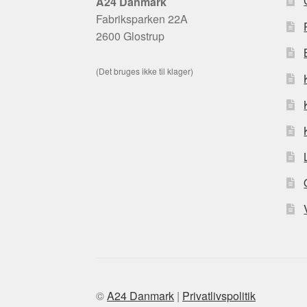
A24 Danmark
Fabriksparken 22A
2600 Glostrup
(Det bruges ikke til klager)
©
A24 Danmark
|
Privatlivspolitik