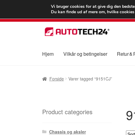
LEVERING fra 55
Vi bruger cookies for at give dig den bedst
Du kan finde ud af mere om, hvilke cookies v
Spring
Spring
til
til
navigation
indhold
Hjem
Vilkår og betingelser
Retur &
Forside
Betalinger
Kasse
Klage
Klageproced
Forside
Varer tagged “9151CJ”
Vilkår og betingelser
9
Product categories
Chassis og aksler