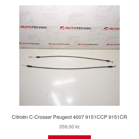
Kontakte
Kurv
Levering
Min Konto
Om os
Privatlivspolitik
Vilkår og betingelser
Citroën C-Crosser Peugeot 4007 9151CCP 9151CR
359,00
kr.