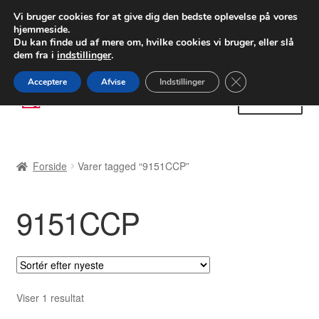
LEVERING fra 55 kr.
Vi bruger cookies for at give dig den bedste oplevelse på vores
hjemmeside.
FEDEX verdensomspændende forsendelse
Du kan finde ud af mere om, hvilke cookies vi bruger, eller slå
dem fra i
indstillinger
.
80 82 72 02
Man-fre 9-16
Close GDPR Cooki
Acceptere
Afvise
Indstillinger
Spring
Spring
Menu
til
til
navigation
indhold
Forside
Forside
Varer tagged “9151CCP”
Betalinger
9151CCP
Kasse
Klage
Klageprocedure
Viser 1 resultat