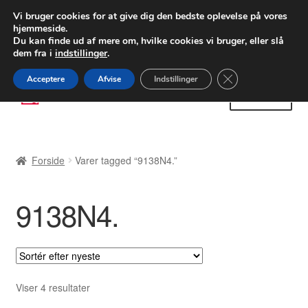
LEVERING fra 55 kr.
Vi bruger cookies for at give dig den bedste oplevelse på vores
hjemmeside.
FEDEX verdensomspændende forsendelse
Du kan finde ud af mere om, hvilke cookies vi bruger, eller slå
dem fra i
indstillinger
.
80 82 72 02
Man-fre 9-16
Close GDPR Cooki
Acceptere
Afvise
Indstillinger
Spring
Spring
Menu
til
til
navigation
indhold
Forside
Forside
Varer tagged “9138N4.”
Betalinger
9138N4.
Kasse
Klage
Klageprocedure
Sorteret
Viser 4 resultater
efter