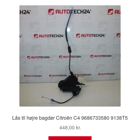
Kontakte
seneste
Kurv
Levering
Min Konto
Om os
Privatlivspolitik
Vilkår og betingelser
Lås til højre bagdør Citroën C4 9686733580 9138T5
448,00
kr.