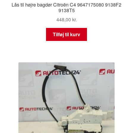
Lås til højre bagdør Citroën C4 9647175080 9138F2
9138T5
448,00
kr.
Tilføj til kurv