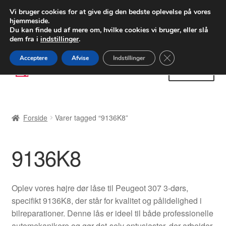
LEVERING fra 55 kr.
Vi bruger cookies for at give dig den bedste oplevelse på vores
hjemmeside.
FEDEX verdensomspændende forsendelse
Du kan finde ud af mere om, hvilke cookies vi bruger, eller slå
dem fra i
indstillinger
.
80 82 72 02
Man-fre 9-16
Close GDPR Cooki
Acceptere
Afvise
Indstillinger
Spring
Spring
Menu
til
til
navigation
indhold
Forside
Forside
Varer tagged “9136K8”
Betalinger
9136K8
Kasse
Klage
Oplev vores højre dør låse til Peugeot 307 3-dørs,
specifikt 9136K8, der står for kvalitet og pålidelighed i
Klageprocedure
bilreparationer. Denne lås er ideel til både professionelle
automekanikere og gør-det-selv entusiaster, der arbejder