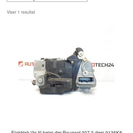
Viser 1 resultat
Elektrisk lås til højre dør Peugeot 307 3-dørs 9136K8