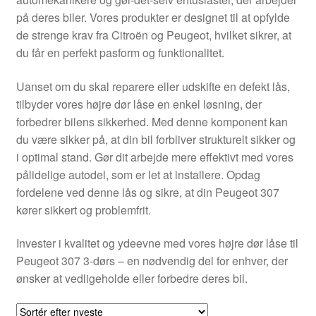
Kontakte
på deres biler. Vores produkter er designet til at opfylde
de strenge krav fra Citroën og Peugeot, hvilket sikrer, at
Kurv
du får en perfekt pasform og funktionalitet.
Levering
Uanset om du skal reparere eller udskifte en defekt lås,
tilbyder vores højre dør låse en enkel løsning, der
Min Konto
forbedrer bilens sikkerhed. Med denne komponent kan
du være sikker på, at din bil forbliver strukturelt sikker og
i optimal stand. Gør dit arbejde mere effektivt med vores
Om os
pålidelige autodel, som er let at installere. Opdag
fordelene ved denne lås og sikre, at din Peugeot 307
Privatlivspolitik
kører sikkert og problemfrit.
Vilkår og betingelser
Invester i kvalitet og ydeevne med vores højre dør låse til
Peugeot 307 3-dørs – en nødvendig del for enhver, der
ønsker at vedligeholde eller forbedre deres bil.