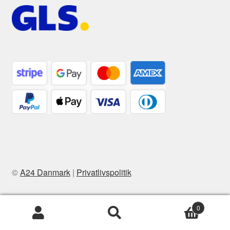
©
A24 Danmark
|
Privatlivspolitik
0
Søg
Søg
efter: