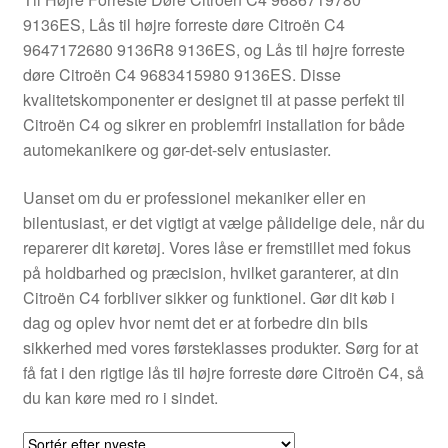
Kontakte
9136ES, Lås til højre forreste døre Citroën C4
9647172680 9136R8 9136ES, og Lås til højre forreste
Kurv
døre Citroën C4 9683415980 9136ES. Disse
kvalitetskomponenter er designet til at passe perfekt til
Levering
Citroën C4 og sikrer en problemfri installation for både
automekanikere og gør-det-selv entusiaster.
Min Konto
Uanset om du er professionel mekaniker eller en
bilentusiast, er det vigtigt at vælge pålidelige dele, når du
Om os
reparerer dit køretøj. Vores låse er fremstillet med fokus
på holdbarhed og præcision, hvilket garanterer, at din
Privatlivspolitik
Citroën C4 forbliver sikker og funktionel. Gør dit køb i
dag og oplev hvor nemt det er at forbedre din bils
Vilkår og betingelser
sikkerhed med vores førsteklasses produkter. Sørg for at
få fat i den rigtige lås til højre forreste døre Citroën C4, så
du kan køre med ro i sindet.