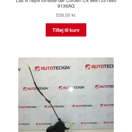
Lås til højre forreste dør Citroën C4 9681331480
9136AG
538,00
kr.
Tilføj til kurv