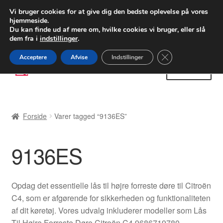
LEVERING fra 55 kr.
Vi bruger cookies for at give dig den bedste oplevelse på vores
hjemmeside.
FEDEX verdensomspændende forsendelse
Du kan finde ud af mere om, hvilke cookies vi bruger, eller slå
dem fra i
indstillinger
.
80 82 72 02
Man-fre 9-16
Close GDPR Cooki
Acceptere
Afvise
Indstillinger
Spring
Spring
Menu
til
til
navigation
indhold
Forside
Forside
Varer tagged “9136ES”
Betalinger
9136ES
Kasse
Klage
Opdag det essentielle lås til højre forreste døre til Citroën
C4, som er afgørende for sikkerheden og funktionaliteten
Klageprocedure
af dit køretøj. Vores udvalg inkluderer modeller som Lås
Til Højre Forreste Døre Citroën C4 9686719780