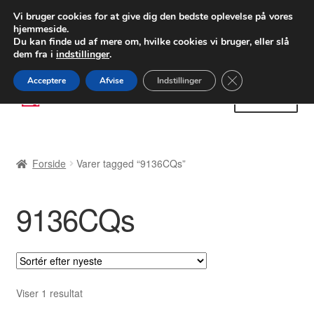
LEVERING fra 55 kr.
Vi bruger cookies for at give dig den bedste oplevelse på vores
hjemmeside.
FEDEX verdensomspændende forsendelse
Du kan finde ud af mere om, hvilke cookies vi bruger, eller slå
dem fra i
indstillinger
.
80 82 72 02
Man-fre 9-16
Close GDPR Cooki
Acceptere
Afvise
Indstillinger
Spring
Spring
Menu
til
til
navigation
indhold
Forside
Forside
Varer tagged “9136CQs”
Betalinger
9136CQs
Kasse
Klage
Klageprocedure
Viser 1 resultat