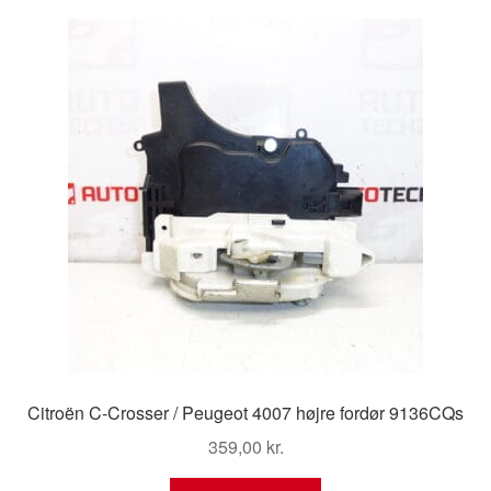
Kontakte
Kurv
Levering
Min Konto
Om os
Privatlivspolitik
Vilkår og betingelser
Citroën C-Crosser / Peugeot 4007 højre fordør 9136CQs
359,00
kr.