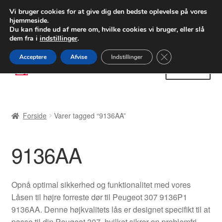
LEVERING fra 55 kr.
Vi bruger cookies for at give dig den bedste oplevelse på vores
hjemmeside.
FEDEX verdensomspændende forsendelse
Du kan finde ud af mere om, hvilke cookies vi bruger, eller slå
dem fra i
indstillinger
.
80 82 72 02
Man-fre 9-16
Close GDPR Cooki
Acceptere
Afvise
Indstillinger
Spring
Spring
Menu
til
til
navigation
indhold
Forside
Forside
Varer tagged “9136AA”
Betalinger
9136AA
Kasse
Klage
Opnå optimal sikkerhed og funktionalitet med vores
Låsen til højre forreste dør til Peugeot 307 9136P1
Klageprocedure
9136AA. Denne højkvalitets lås er designet specifikt til at
passe til din Peugeot 307, hvilket sikrer en problemfri