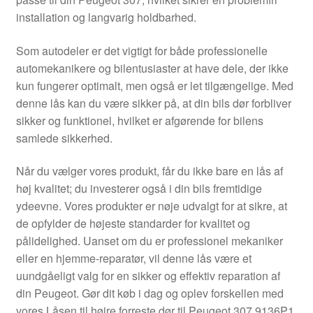
Kontakte
installation og langvarig holdbarhed.
Kurv
Som autodeler er det vigtigt for både professionelle
automekanikere og bilentusiaster at have dele, der ikke
Levering
kun fungerer optimalt, men også er let tilgængelige. Med
denne lås kan du være sikker på, at din bils dør forbliver
Min Konto
sikker og funktionel, hvilket er afgørende for bilens
samlede sikkerhed.
Om os
Når du vælger vores produkt, får du ikke bare en lås af
høj kvalitet; du investerer også i din bils fremtidige
Privatlivspolitik
ydeevne. Vores produkter er nøje udvalgt for at sikre, at
de opfylder de højeste standarder for kvalitet og
Vilkår og betingelser
pålidelighed. Uanset om du er professionel mekaniker
eller en hjemme-reparatør, vil denne lås være et
uundgåeligt valg for en sikker og effektiv reparation af
din Peugeot. Gør dit køb i dag og oplev forskellen med
vores Låsen til højre forreste dør til Peugeot 307 9136P1