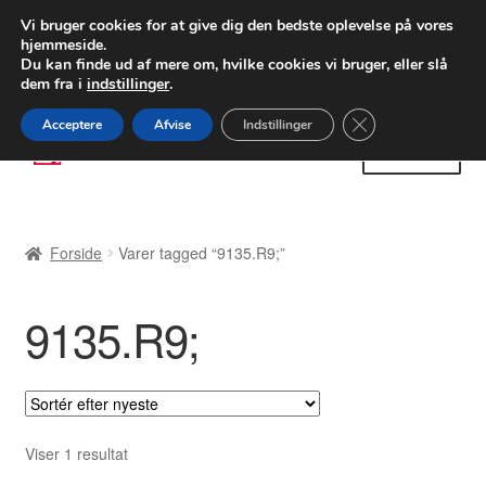
LEVERING fra 55 kr.
Vi bruger cookies for at give dig den bedste oplevelse på vores
hjemmeside.
FEDEX verdensomspændende forsendelse
Du kan finde ud af mere om, hvilke cookies vi bruger, eller slå
dem fra i
indstillinger
.
80 82 72 02
Man-fre 9-16
Close GDPR Cooki
Acceptere
Afvise
Indstillinger
Spring
Spring
Menu
til
til
navigation
indhold
Forside
Forside
Varer tagged “9135.R9;”
Betalinger
9135.R9;
Kasse
Klage
Klageprocedure
Viser 1 resultat