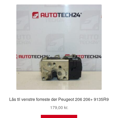
Kontakte
Kurv
Levering
Min Konto
Om os
Privatlivspolitik
Vilkår og betingelser
Lås til venstre forreste dør Peugeot 206 206+ 9135R9
179,00
kr.