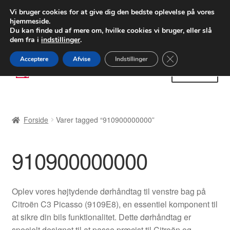
LEVERING fra 55 kr.
Vi bruger cookies for at give dig den bedste oplevelse på vores
hjemmeside.
FEDEX verdensomspændende forsendelse
Du kan finde ud af mere om, hvilke cookies vi bruger, eller slå
dem fra i
indstillinger
.
80 82 72 02
Man-fre 9-16
Close GDPR Cooki
Acceptere
Afvise
Indstillinger
Spring
Spring
Menu
til
til
navigation
indhold
Forside
Forside
Varer tagged “910900000000”
Betalinger
910900000000
Kasse
Klage
Oplev vores højtydende dørhåndtag til venstre bag på
Citroën C3 Picasso (9109E8), en essentiel komponent til
Klageprocedure
at sikre din bils funktionalitet. Dette dørhåndtag er
specielt designet til at passe præcist til Citroën og