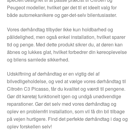
Kontakte
Peugeot modeller, hvilket gør det til et ideelt valg for
både automekanikere og gør-det-selv bilentusiaster.
Kurv
Vores dørhåndtag tilbyder ikke kun holdbarhed og
Levering
pålidelighed, men også enkel installation, hvilket sparer
tid og penge. Med dette produkt sikrer du, at døren kan
Min Konto
åbnes og lukkes glat, hvilket forbedrer din køreoplevelse
og bilens samlede sikkerhed.
Om os
Udskiftning af dørhåndtag er en vigtig del af
bilvedligeholdelse, og ved at vælge vores dørhåndtag til
Privatlivspolitik
Citroën C3 Picasso, får du kvalitet og værdi til pengene.
Gør dit køretøj funktionelt igen og undgå unødvendige
Vilkår og betingelser
reparationer. Gør det selv med vores dørhåndtag og
oplev en problemfri installation, som vil få din bil tilbage
på vejen hurtigere. Find det perfekte dørhåndtag i dag og
oplev forskellen selv!