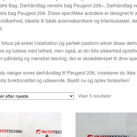
stre Bag, Dørhåndtag venstre bag Peugeot 206+, Dørhåndtag 
tre bag Peugeot 206. Disse specifikke autodele er designet til at
oldbarhed, ideelle til både automekanikere og bilentusiaster, d
d.
fokus på enkel installation og perfekt pasform sikrer disse dørh
s og lukkes med lethed, men også, at din bils sikkerhed opretho
n pålidelig og mønstret løsning, der er skræddersyet til dine spe
du vælger vores dørhåndtag til Peugeot 206, investerer du ikke b
bils funktionalitet og udseende. Bestil nu og oplev forskellen!
Sorteret
Viser 5 resultater
efter
seneste