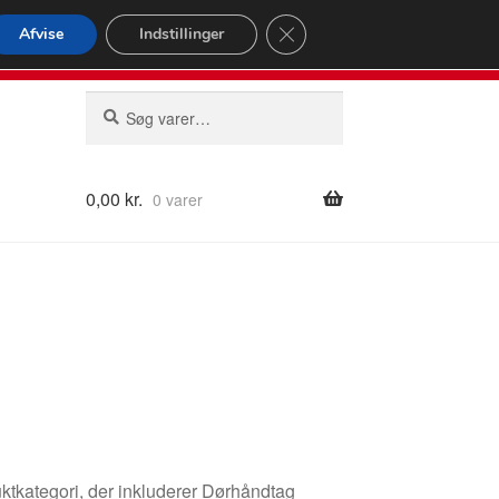
omspændende forsendelse
Close GDPR Cookie Banner
Afvise
Indstillinger
2 02
Man-fre 9-16
Søg
Søg
efter:
0,00
kr.
0 varer
ktkategori, der inkluderer Dørhåndtag