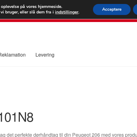
 kr.
FEDEX verdens
e oplevelse på vores hjemmeside.
Acceptere
i bruger, eller slå dem fra i
indstillinger
.
80 82 7
 Reklamation
Levering
ure
Kontakte
Kurv
Levering
Min Konto
Om os
Privatlivspolitik
101N8
g det perfekte dørhåndtag til din Peugeot 206 med vores produ