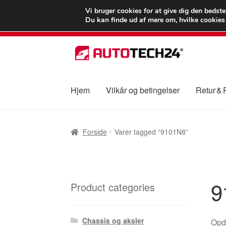
LEVERING fra 55
Vi bruger cookies for at give dig den bedst
Du kan finde ud af mere om, hvilke cookies v
Spring
Spring
til
til
navigation
indhold
Hjem
Vilkår og betingelser
Retur &
Forside
Betalinger
Kasse
Klage
Klageproced
Forside
Varer tagged “9101N8”
Vilkår og betingelser
9
Product categories
Chassis og aksler
Opda