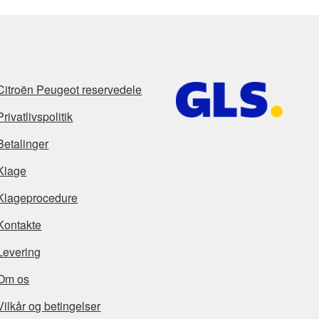
Citroën Peugeot reservedele
Privatlivspolitik
Betalinger
Klage
Klageprocedure
Kontakte
Levering
Om os
Vilkår og betingelser