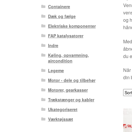
Ven
Containere
vens
Dæk og fælge
og h
Elektriske komponenter
hån
FAP katalysatorer
Med 
Indre
åbne
Køling, opvarmning,
du e
aircondition
Når 
Legeme
din 
Motor - dele og tilbehør
Motorer, gearkasser
Trækstænger og kabler
Ukategoriseret
Værktøjssæt