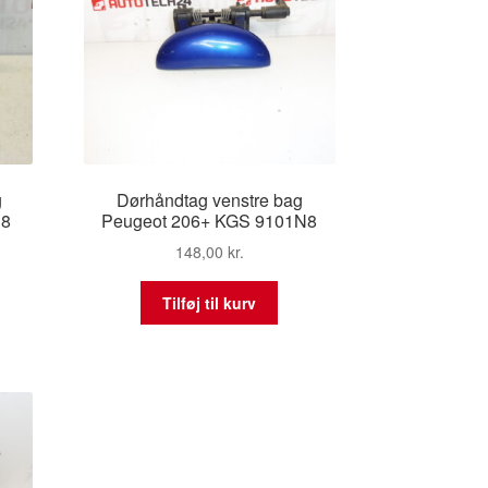
g
Dørhåndtag venstre bag
N8
Peugeot 206+ KGS 9101N8
148,00
kr.
Tilføj til kurv