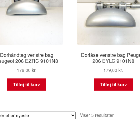
Dørhåndtag venstre bag
Dørlåse venstre bag Peug
eugeot 206 EZRC 9101N8
206 EYLC 9101N8
179,00
kr.
179,00
kr.
Tilføj til kurv
Tilføj til kurv
Sorteret
Viser 5 resultater
efter
seneste