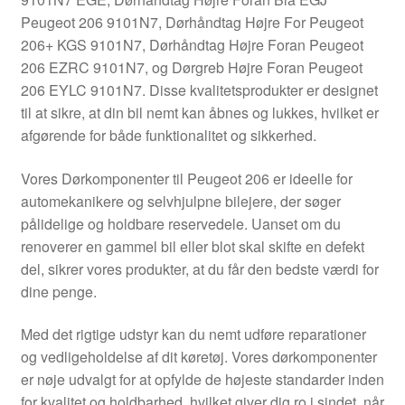
Kontakte
Peugeot 206 9101N7, Dørhåndtag Højre For Peugeot
206+ KGS 9101N7, Dørhåndtag Højre Foran Peugeot
Kurv
206 EZRC 9101N7, og Dørgreb Højre Foran Peugeot
206 EYLC 9101N7. Disse kvalitetsprodukter er designet
Levering
til at sikre, at din bil nemt kan åbnes og lukkes, hvilket er
afgørende for både funktionalitet og sikkerhed.
Min Konto
Vores Dørkomponenter til Peugeot 206 er ideelle for
automekanikere og selvhjulpne bilejere, der søger
Om os
pålidelige og holdbare reservedele. Uanset om du
renoverer en gammel bil eller blot skal skifte en defekt
Privatlivspolitik
del, sikrer vores produkter, at du får den bedste værdi for
dine penge.
Vilkår og betingelser
Med det rigtige udstyr kan du nemt udføre reparationer
og vedligeholdelse af dit køretøj. Vores dørkomponenter
er nøje udvalgt for at opfylde de højeste standarder inden
for kvalitet og holdbarhed, hvilket giver dig ro i sindet, når