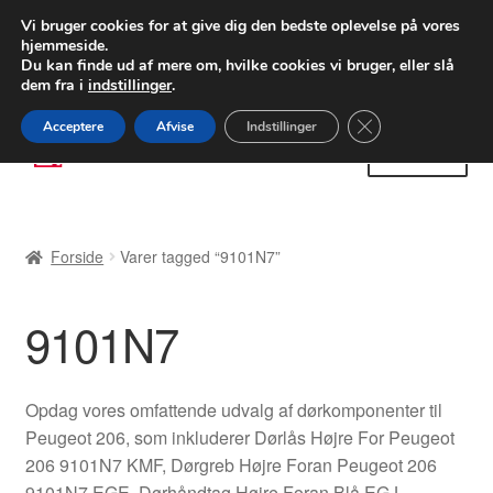
LEVERING fra 55 kr.
Vi bruger cookies for at give dig den bedste oplevelse på vores
hjemmeside.
FEDEX verdensomspændende forsendelse
Du kan finde ud af mere om, hvilke cookies vi bruger, eller slå
dem fra i
indstillinger
.
80 82 72 02
Man-fre 9-16
Close GDPR Cooki
Acceptere
Afvise
Indstillinger
Spring
Spring
Menu
til
til
navigation
indhold
Forside
Forside
Varer tagged “9101N7”
Betalinger
9101N7
Kasse
Klage
Opdag vores omfattende udvalg af dørkomponenter til
Peugeot 206, som inkluderer Dørlås Højre For Peugeot
Klageprocedure
206 9101N7 KMF, Dørgreb Højre Foran Peugeot 206
9101N7 EGE, Dørhåndtag Højre Foran Blå EGJ