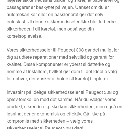
Kontakte
passagerer er beskyttet på vejen. Uanset om du er
automekaniker eller en passioneret gør-det-selv
Kurv
entusiast, vil denne sikkerhedsseler ikke blot forbedre
sikkerheden i dit køretøj, men også øge din
Levering
kørselsoplevelse.
Min Konto
Vores sikkerhedsseler til Peugeot 308 gør det muligt for
dig at udføre reparationer med selvtillid og garanti for
kvalitet. Disse komponenter er yderst slidstærke og
Om os
nemme at installere, hvilket gør dem til det ideelle valg
for enhver, der ønsker at holde sit køretøj i topform.
Privatlivspolitik
Investér i pålidelige sikkerhedsseler til Peugeot 308 og
Vilkår og betingelser
oplev forskellen med det samme. Når du vælger vores
produkt, sikrer du dig ikke kun sikkerheden, men også en
løsning, der er økonomisk og effektiv. Gå ikke på
kompromis med sikkerheden – vælg vores
sikkerhedsseler til Peugeot 308 i dag!