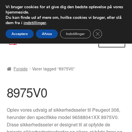
LEVERING fra 55 kr.
Vi bruger cookies for at give dig den bedste oplevelse på vores
hjemmeside.
FEDEX verdensomspændende forsendelse
Du kan finde ud af mere om, hvilke cookies vi bruger, eller slå
dem fra i
indstillinger
.
80 82 72 02
Man-fre 9-16
Close GDPR Cooki
Acceptere
Afvise
Indstillinger
Spring
Spring
Menu
til
til
navigation
indhold
Forside
Forside
Varer tagged “8975V0”
Betalinger
8975V0
Kasse
Klage
Oplev vores udvalg af sikkerhedsseler til Peugeot 308,
herunder den specifikke model 96588041XX 8975V0.
Klageprocedure
Disse sikkerhedsseler er designet til at opfylde de
højeste sikkerhedsstandarder og sikrer, at både fører og