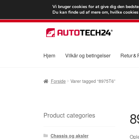
LEVERING fra 55
Vi bruger cookies for at give dig den bedst
Du kan finde ud af mere om, hvilke cookies v
Spring
Spring
til
til
navigation
indhold
Hjem
Vilkår og betingelser
Retur &
Forside
Betalinger
Kasse
Klage
Klageproced
Forside
Varer tagged “8975T6”
Vilkår og betingelser
8
Product categories
Chassis og aksler
Ople