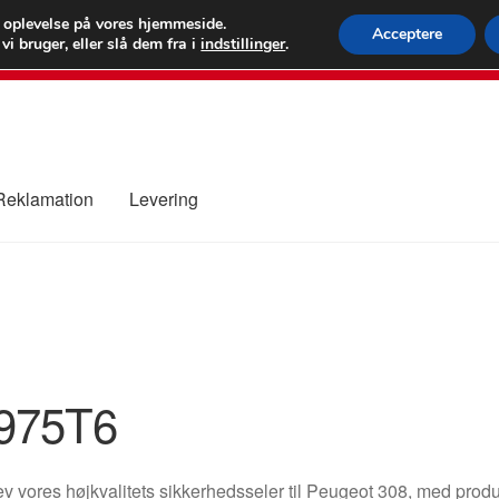
 kr.
FEDEX verdens
e oplevelse på vores hjemmeside.
Acceptere
i bruger, eller slå dem fra i
indstillinger
.
80 82 7
 Reklamation
Levering
ure
Kontakte
Kurv
Levering
Min Konto
Om os
Privatlivspolitik
975T6
v vores højkvalitets sikkerhedsseler til Peugeot 308, med p