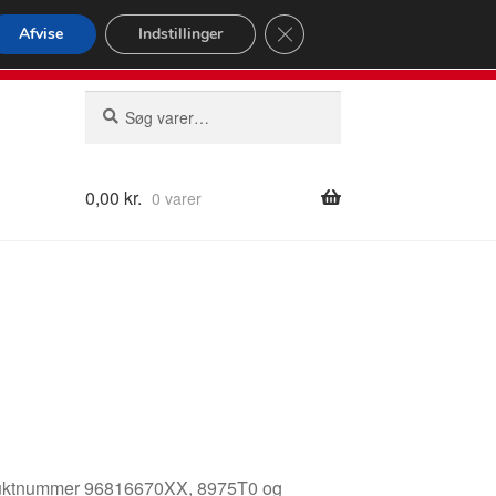
omspændende forsendelse
Close GDPR Cookie Banner
Afvise
Indstillinger
2 02
Man-fre 9-16
Søg
Søg
efter:
0,00
kr.
0 varer
roduktnummer 96816670XX, 8975T0 og