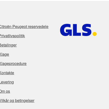
Citroën Peugeot reservedele
Privatlivspolitik
Betalinger
Klage
Klageprocedure
Kontakte
Levering
Om os
Vilkår og betingelser