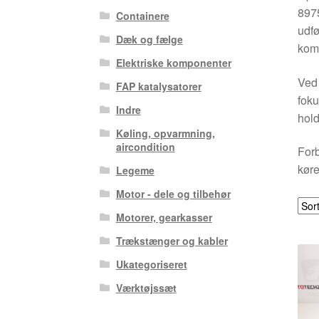
8975
Containere
udfø
Dæk og fælge
komf
Elektriske komponenter
Ved 
FAP katalysatorer
foku
Indre
hold
Køling, opvarmning,
aircondition
Forb
køre
Legeme
Motor - dele og tilbehør
Motorer, gearkasser
Trækstænger og kabler
Ukategoriseret
Værktøjssæt