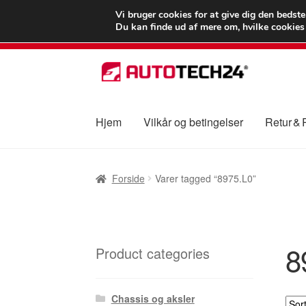
LEVERING fra 55
Vi bruger cookies for at give dig den bedst
Du kan finde ud af mere om, hvilke cookies v
Spring
Spring
til
til
navigation
indhold
Hjem
Vilkår og betingelser
Retur &
Forside
Betalinger
Kasse
Klage
Klageproced
Forside
Varer tagged “8975.L0”
Vilkår og betingelser
8
Product categories
Chassis og aksler