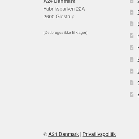
A24 Danmark
Fabriksparken 22A
2600 Glostrup
(Det bruges ikke til klager)
©
A24 Danmark
|
Privatlivspolitik