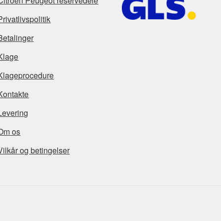
Citroën Peugeot reservedele
Privatlivspolitik
Betalinger
Klage
Klageprocedure
Kontakte
Levering
Om os
Vilkår og betingelser