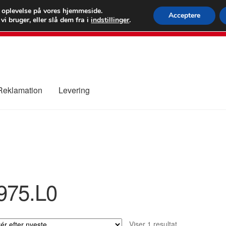
 kr.
FEDEX verdens
e oplevelse på vores hjemmeside.
Acceptere
i bruger, eller slå dem fra i
indstillinger
.
80 82 7
 Reklamation
Levering
ure
Kontakte
Kurv
Levering
Min Konto
Om os
Privatlivspolitik
975.L0
Viser 1 resultat