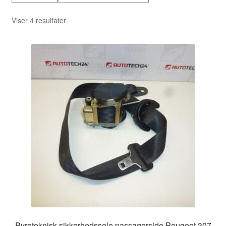
Sorteret
Viser 4 resultater
efter
seneste
Pyroteknisk sikkerhedssele passagerside Peugeot 307