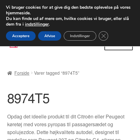
LEVERING fra 55 kr.
Vi bruger cookies for at give dig den bedste oplevelse på vores
hjemmeside.
FEDEX verdensomspændende forsendelse
Du kan finde ud af mere om, hvilke cookies vi bruger, eller slå
dem fra i
indstillinger
.
80 82 72 02
Man-fre 9-16
Close GDPR Cooki
Acceptere
Afvise
Indstillinger
Spring
Spring
Menu
til
til
navigation
indhold
Forside
Forside
Varer tagged “8974T5”
Betalinger
8974T5
Kasse
Klage
Opdag det ideelle produkt til dit Citroën eller Peugeot
køretøj med vores pyropas til passagersædet og
Klageprocedure
spolujezdce. Dette højkvalitets autodel, designet til
modeller som Peugeot 307 og Citroën C4, sikrer en