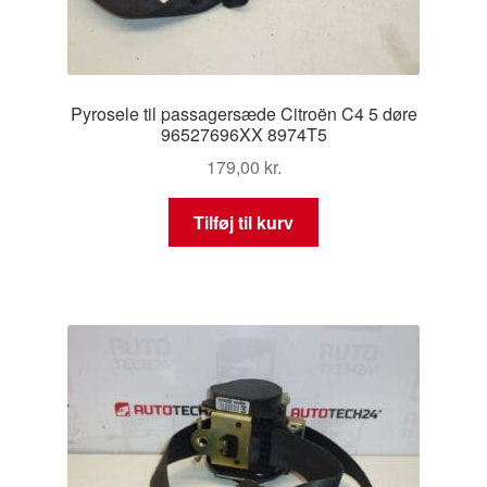
Pyrosele til passagersæde Citroën C4 5 døre
96527696XX 8974T5
179,00
kr.
Tilføj til kurv