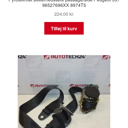
96527696XX 8974T5
224,00
kr.
Tilføj til kurv