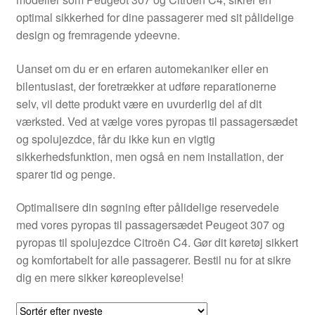
Kontakte
optimal sikkerhed for dine passagerer med sit pålidelige
design og fremragende ydeevne.
Kurv
Uanset om du er en erfaren automekaniker eller en
Levering
bilentusiast, der foretrækker at udføre reparationerne
selv, vil dette produkt være en uvurderlig del af dit
Min Konto
værksted. Ved at vælge vores pyropas til passagersædet
og spolujezdce, får du ikke kun en vigtig
sikkerhedsfunktion, men også en nem installation, der
Om os
sparer tid og penge.
Privatlivspolitik
Optimalisere din søgning efter pålidelige reservedele
med vores pyropas til passagersædet Peugeot 307 og
Vilkår og betingelser
pyropas til spolujezdce Citroën C4. Gør dit køretøj sikkert
og komfortabelt for alle passagerer. Bestil nu for at sikre
dig en mere sikker køreoplevelse!