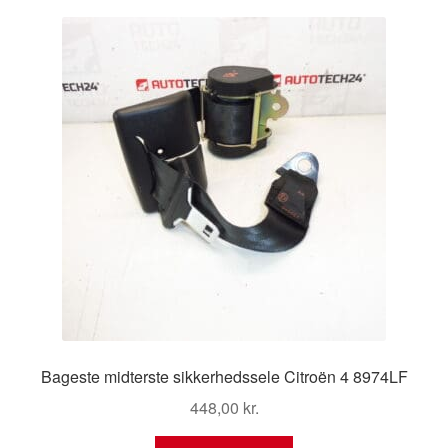
Kontakte
Kurv
Levering
Min Konto
Om os
Privatlivspolitik
Vilkår og betingelser
Bageste midterste sikkerhedssele Citroën 4 8974LF
448,00
kr.