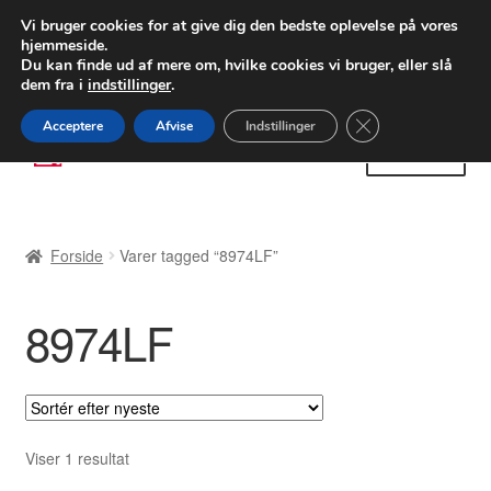
LEVERING fra 55 kr.
Vi bruger cookies for at give dig den bedste oplevelse på vores
hjemmeside.
FEDEX verdensomspændende forsendelse
Du kan finde ud af mere om, hvilke cookies vi bruger, eller slå
dem fra i
indstillinger
.
80 82 72 02
Man-fre 9-16
Close GDPR Cooki
Acceptere
Afvise
Indstillinger
Spring
Spring
Menu
til
til
navigation
indhold
Forside
Forside
Varer tagged “8974LF”
Betalinger
8974LF
Kasse
Klage
Klageprocedure
Viser 1 resultat