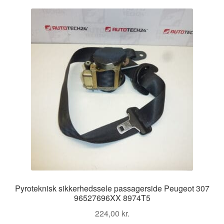
Kontakte
seneste
Kurv
Levering
Min Konto
Om os
Privatlivspolitik
Vilkår og betingelser
Pyroteknisk sikkerhedssele passagerside Peugeot 307
96527696XX 8974T5
224,00
kr.