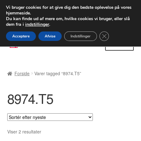
LEVERING fra 55 kr.
Vi bruger cookies for at give dig den bedste oplevelse på vores
hjemmeside.
FEDEX verdensomspændende forsendelse
Du kan finde ud af mere om, hvilke cookies vi bruger, eller slå
dem fra i
indstillinger
.
80 82 72 02
Man-fre 9-16
Close GDPR Cooki
Acceptere
Afvise
Indstillinger
Spring
Spring
Menu
til
til
navigation
indhold
Forside
Forside
Varer tagged “8974.T5”
Betalinger
8974.T5
Kasse
Klage
Klageprocedure
Sorteret
Viser 2 resultater
efter