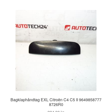
efter
seneste
Bagklaphåndtag EXL Citroën C4 C5 II 9649858777
8726R0