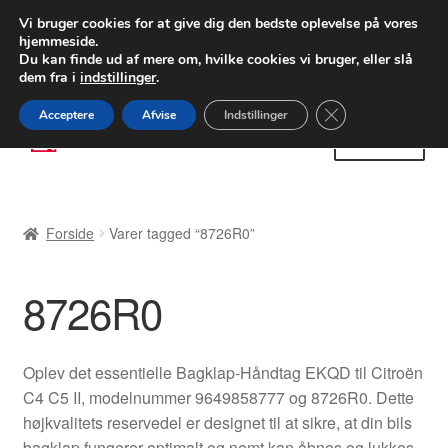
LEVERING fra 55 kr.
Vi bruger cookies for at give dig den bedste oplevelse på vores
hjemmeside.
FEDEX verdensomspændende forsendelse
Du kan finde ud af mere om, hvilke cookies vi bruger, eller slå
dem fra i
indstillinger
.
80 82 72 02
Man-fre 9-16
Close GDPR Cooki
Acceptere
Afvise
Indstillinger
Spring
Spring
Menu
til
til
navigation
indhold
Forside
Forside
Varer tagged “8726R0”
Betalinger
8726R0
Kasse
Klage
Oplev det essentielle Bagklap-Håndtag EKQD til Citroën
C4 C5 II, modelnummer 9649858777 og 8726R0. Dette
Klageprocedure
højkvalitets reservedel er designet til at sikre, at din bils
bagklap fungerer optimalt og nemt kan åbnes og lukkes.