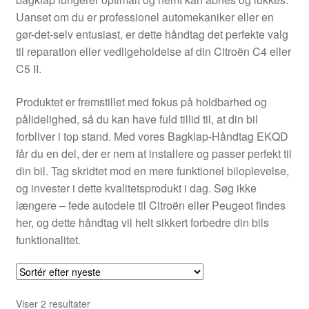
Kontakte
Uanset om du er professionel automekaniker eller en
gør-det-selv entusiast, er dette håndtag det perfekte valg
Kurv
til reparation eller vedligeholdelse af din Citroën C4 eller
C5 II.
Levering
Produktet er fremstillet med fokus på holdbarhed og
Min Konto
pålidelighed, så du kan have fuld tillid til, at din bil
forbliver i top stand. Med vores Bagklap-Håndtag EKQD
får du en del, der er nem at installere og passer perfekt til
Om os
din bil. Tag skridtet mod en mere funktionel biloplevelse,
og invester i dette kvalitetsprodukt i dag. Søg ikke
Privatlivspolitik
længere – fede autodele til Citroën eller Peugeot findes
her, og dette håndtag vil helt sikkert forbedre din bils
Vilkår og betingelser
funktionalitet.
Sorteret
Viser 2 resultater