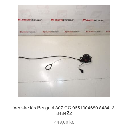
Kontakte
Kurv
Levering
Min Konto
Om os
Privatlivspolitik
Vilkår og betingelser
Venstre lås Peugeot 307 CC 9651004680 8484L3
8484Z2
448,00
kr.