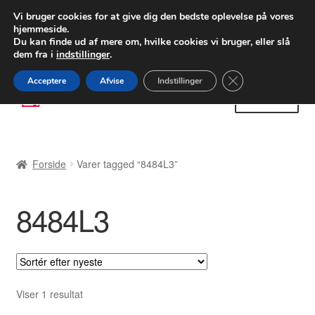
LEVERING fra 55 kr.
Vi bruger cookies for at give dig den bedste oplevelse på vores
hjemmeside.
FEDEX verdensomspændende forsendelse
Du kan finde ud af mere om, hvilke cookies vi bruger, eller slå
dem fra i
indstillinger
.
80 82 72 02
Man-fre 9-16
Close GDPR Cooki
Acceptere
Afvise
Indstillinger
Spring
Spring
Menu
til
til
navigation
indhold
Forside
Forside
Varer tagged “8484L3”
Betalinger
8484L3
Kasse
Klage
Klageprocedure
Viser 1 resultat