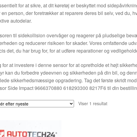
ssentielt for at sikre, at dit køretøj er beskyttet mod sidepåvirkn
r en person, der foretrækker at reparere deres bil selv, ved du, hv
ktive autodelar.
oren til sidekollision overvåger og reagerer på pludselige bevæge
erheden og reducerer risikoen for skader. Vores omfattende udvalg
is det, du har brug for, for at udføre reparationer og vedligehol
 for at investere i denne sensor for at opretholde et højt sikkerhe
yr kan du forbedre ydeevnen og sikkerheden på din bil, og denn
ede sikkerhedsmæssige opgradering. Tag det første skridt mod e
or Side Impact 9666370880 618293300 8217F6 til din bestillin
Viser 1 resultat