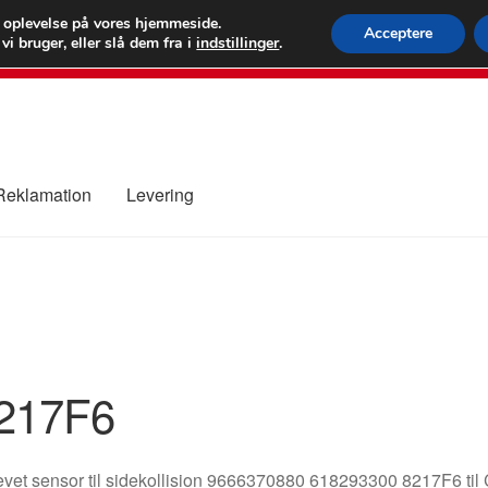
 kr.
FEDEX verdens
e oplevelse på vores hjemmeside.
Acceptere
i bruger, eller slå dem fra i
indstillinger
.
80 82 7
 Reklamation
Levering
ure
Kontakte
Kurv
Levering
Min Konto
Om os
Privatlivspolitik
217F6
vet sensor til sidekollision 9666370880 618293300 8217F6 til C