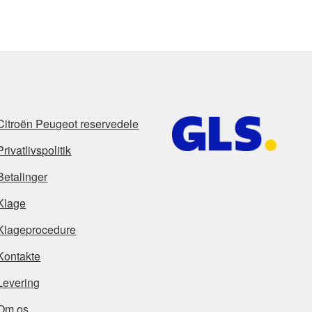
Citroën Peugeot reservedele
Privatlivspolitik
Betalinger
Klage
Klageprocedure
Kontakte
Levering
Om os