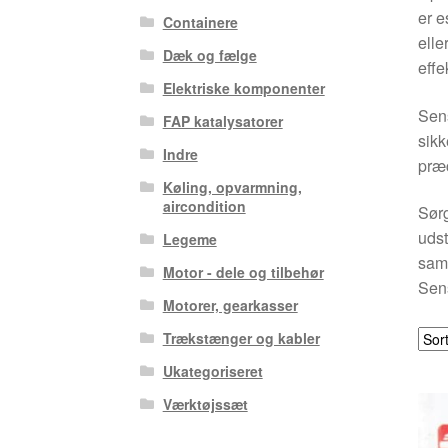
er e
Containere
elle
Dæk og fælge
effe
Elektriske komponenter
Sens
FAP katalysatorer
sikk
Indre
præc
Køling, opvarmning,
aircondition
Sørg
udst
Legeme
saml
Motor - dele og tilbehør
Sens
Motorer, gearkasser
Trækstænger og kabler
Ukategoriseret
Værktøjssæt