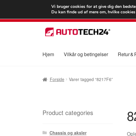
LEVERING fra 55
Vi bruger cookies for at give dig den bedst
Du kan finde ud af mere om, hvilke cookies v
Spring
Spring
til
til
navigation
indhold
Hjem
Vilkår og betingelser
Retur &
Forside
Betalinger
Kasse
Klage
Klageproced
Forside
Varer tagged “8217F6”
Vilkår og betingelser
8
Product categories
Chassis og aksler
Ople