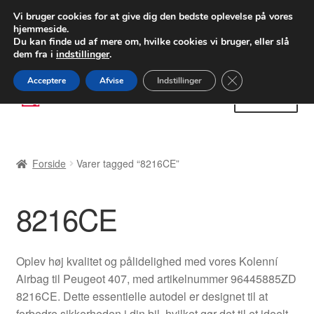
LEVERING fra 55 kr.
Vi bruger cookies for at give dig den bedste oplevelse på vores
hjemmeside.
FEDEX verdensomspændende forsendelse
Du kan finde ud af mere om, hvilke cookies vi bruger, eller slå
dem fra i
indstillinger
.
80 82 72 02
Man-fre 9-16
Close GDPR Cooki
Acceptere
Afvise
Indstillinger
Spring
Spring
Menu
til
til
navigation
indhold
Forside
Forside
Varer tagged “8216CE”
Betalinger
8216CE
Kasse
Klage
Oplev høj kvalitet og pålidelighed med vores Kolenní
Airbag til Peugeot 407, med artikelnummer 96445885ZD
Klageprocedure
8216CE. Dette essentielle autodel er designet til at
forbedre sikkerheden i din bil, hvilket gør det til et ideelt