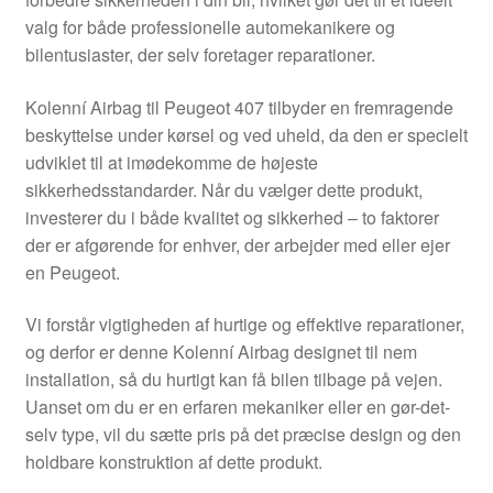
Kontakte
valg for både professionelle automekanikere og
bilentusiaster, der selv foretager reparationer.
Kurv
Kolenní Airbag til Peugeot 407 tilbyder en fremragende
Levering
beskyttelse under kørsel og ved uheld, da den er specielt
udviklet til at imødekomme de højeste
Min Konto
sikkerhedsstandarder. Når du vælger dette produkt,
investerer du i både kvalitet og sikkerhed – to faktorer
der er afgørende for enhver, der arbejder med eller ejer
Om os
en Peugeot.
Privatlivspolitik
Vi forstår vigtigheden af hurtige og effektive reparationer,
og derfor er denne Kolenní Airbag designet til nem
Vilkår og betingelser
installation, så du hurtigt kan få bilen tilbage på vejen.
Uanset om du er en erfaren mekaniker eller en gør-det-
selv type, vil du sætte pris på det præcise design og den
holdbare konstruktion af dette produkt.