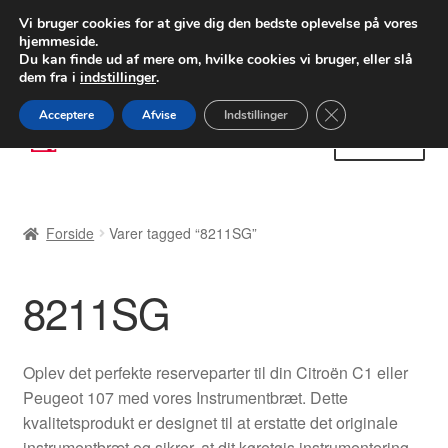
LEVERING fra 55 kr.
Vi bruger cookies for at give dig den bedste oplevelse på vores
hjemmeside.
FEDEX verdensomspændende forsendelse
Du kan finde ud af mere om, hvilke cookies vi bruger, eller slå
dem fra i
indstillinger
.
80 82 72 02
Man-fre 9-16
Close GDPR Cooki
Acceptere
Afvise
Indstillinger
Spring
Spring
Menu
til
til
navigation
indhold
Forside
Forside
Varer tagged “8211SG”
Betalinger
8211SG
Kasse
Klage
Oplev det perfekte reserveparter til din Citroën C1 eller
Peugeot 107 med vores Instrumentbræt. Dette
Klageprocedure
kvalitetsprodukt er designet til at erstatte det originale
instrumentbræt og sikrer, at dit køretøjs instrumentering