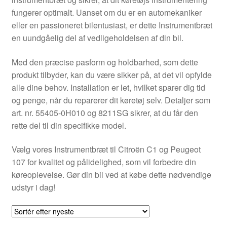
Kontakte
fungerer optimalt. Uanset om du er en automekaniker
eller en passioneret bilentusiast, er dette Instrumentbræt
Kurv
en uundgåelig del af vedligeholdelsen af din bil.
Levering
Med den præcise pasform og holdbarhed, som dette
produkt tilbyder, kan du være sikker på, at det vil opfylde
Min Konto
alle dine behov. Installation er let, hvilket sparer dig tid
og penge, når du reparerer dit køretøj selv. Detaljer som
art. nr. 55405-0H010 og 8211SG sikrer, at du får den
Om os
rette del til din specifikke model.
Privatlivspolitik
Vælg vores Instrumentbræt til Citroën C1 og Peugeot
107 for kvalitet og pålidelighed, som vil forbedre din
Vilkår og betingelser
køreoplevelse. Gør din bil ved at købe dette nødvendige
udstyr i dag!