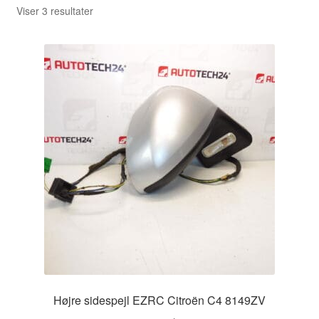
Sorteret
Viser 3 resultater
efter
seneste
Højre sidespejl EZRC Citroën C4 8149ZV