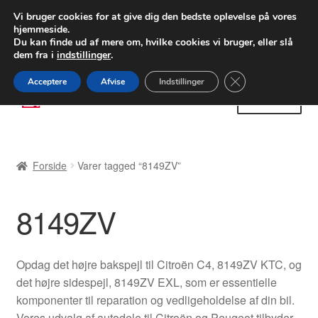
LEVERING fra 55 kr.
Vi bruger cookies for at give dig den bedste oplevelse på vores
hjemmeside.
FEDEX verdensomspændende forsendelse
Du kan finde ud af mere om, hvilke cookies vi bruger, eller slå
dem fra i
indstillinger
.
80 82 72 02
Man-fre 9-16
Close GDPR Cooki
Acceptere
Afvise
Indstillinger
Spring
Spring
Menu
til
til
navigation
indhold
Forside
Forside
Varer tagged “8149ZV”
Betalinger
8149ZV
Kasse
Klage
Opdag det højre bakspejl til Citroën C4, 8149ZV KTC, og
det højre sidespejl, 8149ZV EXL, som er essentielle
Klageprocedure
komponenter til reparation og vedligeholdelse af din bil.
Vores udvalg af autodele til Citroën og Peugeot tilbyder