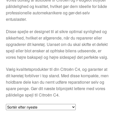
Kontakte
pålidelighed og kvalitet, hvilket gør dem ideelle for både
professionelle automekanikere og gør-det-selv
Kurv
entusiaster.
Levering
Disse spejle er designet til at sikre optimal synlighed og
sikkerhed, hvilket er afgørende, når du reparerer eller
Min Konto
opgraderer dit køretøj. Uanset om du skal skifte et defekt
spejl eller blot ønsker at opfriske bilens udseende, er
vores højre bakspejl og højre sidespejl det perfekte valg.
Om os
Vælg kvalitetsprodukter til din Citroën C4, og garanter at
Privatlivspolitik
dit køretøj forbliver i top stand. Med disse kompakte, men
holdbare dele kan du nemt udføre reparationer selv og
Vilkår og betingelser
spare penge. Gør dit næste bilprojekt lettere med vores
pålidelige spejl til Citroën C4.