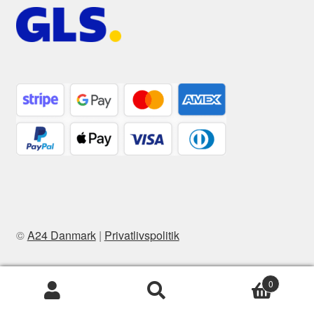
©
A24 Danmark
|
Privatlivspolitik
0
Søg
Søg
efter: