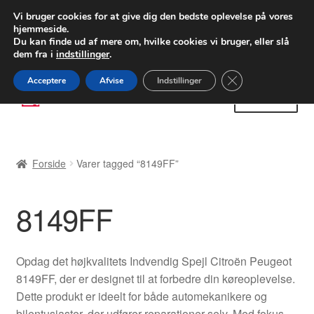
LEVERING fra 55 kr.
Vi bruger cookies for at give dig den bedste oplevelse på vores
hjemmeside.
FEDEX verdensomspændende forsendelse
Du kan finde ud af mere om, hvilke cookies vi bruger, eller slå
dem fra i
indstillinger
.
80 82 72 02
Man-fre 9-16
Close GDPR Cooki
Acceptere
Afvise
Indstillinger
Spring
Spring
Menu
til
til
navigation
indhold
Forside
Forside
Varer tagged “8149FF”
Betalinger
8149FF
Kasse
Klage
Opdag det højkvalitets Indvendig Spejl Citroën Peugeot
8149FF, der er designet til at forbedre din køreoplevelse.
Klageprocedure
Dette produkt er ideelt for både automekanikere og
bilentusiaster, der udfører reparationer selv. Med fokus