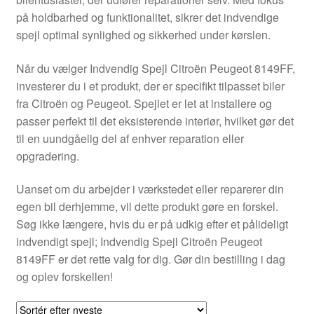
Kontakte
på holdbarhed og funktionalitet, sikrer det indvendige
spejl optimal synlighed og sikkerhed under kørslen.
Kurv
Når du vælger Indvendig Spejl Citroën Peugeot 8149FF,
Levering
investerer du i et produkt, der er specifikt tilpasset biler
fra Citroën og Peugeot. Spejlet er let at installere og
Min Konto
passer perfekt til det eksisterende interiør, hvilket gør det
til en uundgåelig del af enhver reparation eller
opgradering.
Om os
Uanset om du arbejder i værkstedet eller reparerer din
Privatlivspolitik
egen bil derhjemme, vil dette produkt gøre en forskel.
Søg ikke længere, hvis du er på udkig efter et pålideligt
Vilkår og betingelser
indvendigt spejl; Indvendig Spejl Citroën Peugeot
8149FF er det rette valg for dig. Gør din bestilling i dag
og oplev forskellen!