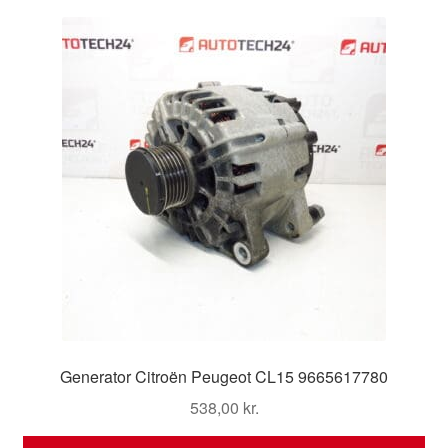
Kontakte
Kurv
Levering
Min Konto
Om os
Privatlivspolitik
Vilkår og betingelser
Generator Citroën Peugeot CL15 9665617780
538,00
kr.