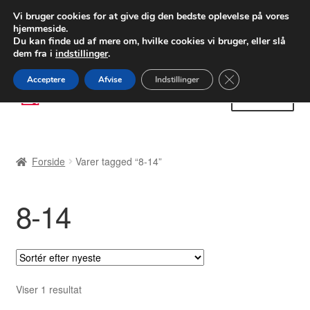
LEVERING fra 55 kr.
Vi bruger cookies for at give dig den bedste oplevelse på vores
hjemmeside.
FEDEX verdensomspændende forsendelse
Du kan finde ud af mere om, hvilke cookies vi bruger, eller slå
dem fra i
indstillinger
.
80 82 72 02
Man-fre 9-16
Close GDPR Cooki
Acceptere
Afvise
Indstillinger
Spring
Spring
Menu
til
til
navigation
indhold
Forside
Forside
Varer tagged “8-14”
Betalinger
8-14
Kasse
Klage
Klageprocedure
Viser 1 resultat