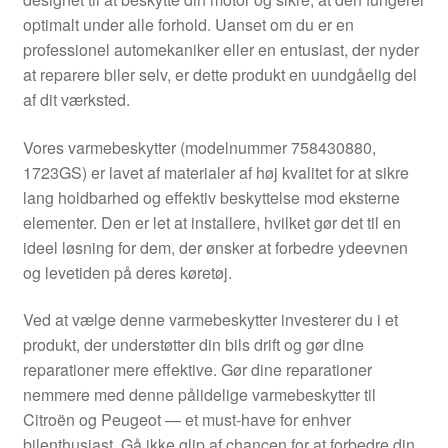
Kontakte
optimalt under alle forhold. Uanset om du er en
professionel automekaniker eller en entusiast, der nyder
Kurv
at reparere biler selv, er dette produkt en uundgåelig del
af dit værksted.
Levering
Vores varmebeskytter (modelnummer 758430880,
Min Konto
1723GS) er lavet af materialer af høj kvalitet for at sikre
lang holdbarhed og effektiv beskyttelse mod eksterne
elementer. Den er let at installere, hvilket gør det til en
Om os
ideel løsning for dem, der ønsker at forbedre ydeevnen
og levetiden på deres køretøj.
Privatlivspolitik
Ved at vælge denne varmebeskytter investerer du i et
Vilkår og betingelser
produkt, der understøtter din bils drift og gør dine
reparationer mere effektive. Gør dine reparationer
nemmere med denne pålidelige varmebeskytter til
Citroën og Peugeot — et must-have for enhver
bilenthusiast. Gå ikke glip af chancen for at forbedre din