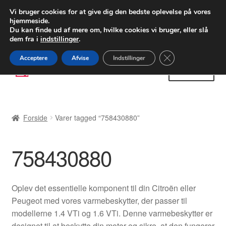
LEVERING fra 55 kr.
Vi bruger cookies for at give dig den bedste oplevelse på vores
hjemmeside.
FEDEX verdensomspændende forsendelse
Du kan finde ud af mere om, hvilke cookies vi bruger, eller slå
dem fra i
indstillinger
.
80 82 72 02
Man-fre 9-16
Close GDPR Cooki
Acceptere
Afvise
Indstillinger
Spring
Spring
Menu
til
til
navigation
indhold
Forside
Forside
Varer tagged “758430880”
Betalinger
758430880
Kasse
Klage
Oplev det essentielle komponent til din Citroën eller
Peugeot med vores varmebeskytter, der passer til
Klageprocedure
modellerne 1.4 VTi og 1.6 VTi. Denne varmebeskytter er
designet til at beskytte din motor og sikre, at den fungerer