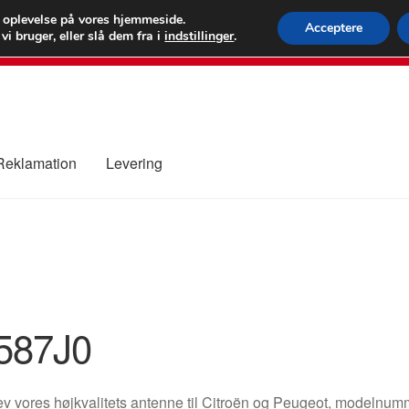
 kr.
FEDEX verdens
e oplevelse på vores hjemmeside.
Acceptere
i bruger, eller slå dem fra i
indstillinger
.
80 82 7
 Reklamation
Levering
ure
Kontakte
Kurv
Levering
Min Konto
Om os
Privatlivspolitik
587J0
ev vores højkvalitets antenne til Citroën og Peugeot, model