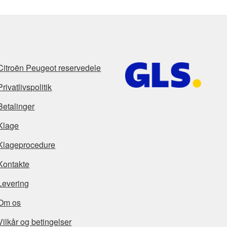
Citroën Peugeot reservedele
Privatlivspolitik
Betalinger
Klage
Klageprocedure
Kontakte
Levering
Om os
Vilkår og betingelser