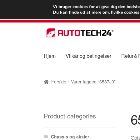
LEVERING fra 55
Vi bruger cookies for at give dig den bedst
Du kan finde ud af mere om, hvilke cookies v
Spring
Spring
til
til
navigation
indhold
Hjem
Vilkår og betingelser
Retur &
Forside
Betalinger
Kasse
Klage
Klageproced
Forside
Varer tagged “6587J0”
Vilkår og betingelser
6
Product categories
Chassis og aksler
Opl