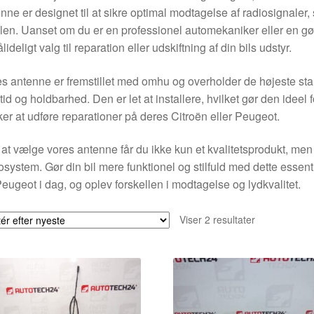
nne er designet til at sikre optimal modtagelse af radiosignaler,
len. Uanset om du er en professionel automekaniker eller en gø
ålideligt valg til reparation eller udskiftning af din bils udstyr.
s antenne er fremstillet med omhu og overholder de højeste stand
tid og holdbarhed. Den er let at installere, hvilket gør den ideel
er at udføre reparationer på deres Citroën eller Peugeot.
at vælge vores antenne får du ikke kun et kvalitetsprodukt, men 
osystem. Gør din bil mere funktionel og stilfuld med dette essenti
eugeot i dag, og oplev forskellen i modtagelse og lydkvalitet.
Sorteret
Viser 2 resultater
efter
seneste