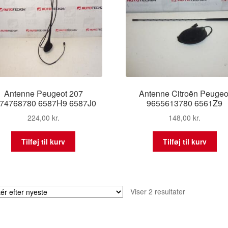
Antenne Peugeot 207
Antenne Citroën Peugeo
74768780 6587H9 6587J0
9655613780 6561Z9
224,00
kr.
148,00
kr.
Tilføj til kurv
Tilføj til kurv
Sorteret
Viser 2 resultater
efter
seneste