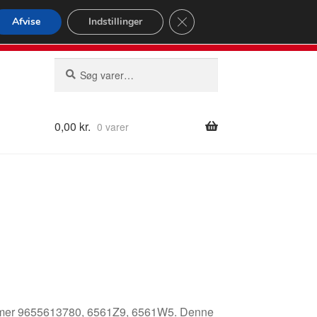
omspændende forsendelse
Close GDPR Cookie Banner
Afvise
Indstillinger
2 02
Man-fre 9-16
Søg
Søg
efter:
0,00
kr.
0 varer
nummer 9655613780, 6561Z9, 6561W5. Denne