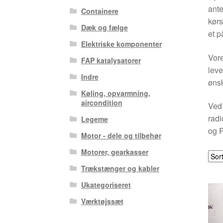
ante
Containere
kørs
Dæk og fælge
et p
Elektriske komponenter
Vore
FAP katalysatorer
leve
Indre
ønsk
Køling, opvarmning,
aircondition
Ved 
radi
Legeme
og P
Motor - dele og tilbehør
Motorer, gearkasser
Trækstænger og kabler
Ukategoriseret
Værktøjssæt