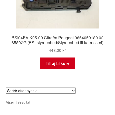
BSI04EV K05-00 Citroën Peugeot 9664059180 02
6580ZG (BSI-styreenhed/Styreenhed til karrosseri)
448,00
kr.
Tilføj til kurv
Viser 1 resultat