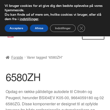
LEVERING fra 55 kr.
Vi bruger cookies for at give dig den bedste oplevelse på vores
hjemmeside.
FEDEX verdensomspændende forsendelse
Du kan finde ud af mere om, hvilke cookies vi bruger, eller slå
dem fra i
indstillinger
.
80 82 72 02
Man-fre 9-16
Close GDPR Cooki
Acceptere
Afvise
Indstillinger
Spring
Spring
Menu
til
til
navigation
indhold
Forside
Forside
Varer tagged “6580ZH”
Betalinger
6580ZH
Kasse
Klage
Opdag en række pålidelige autodele til Citroën og
Peugeot, herunder BSI04EV K05-00, 9664059180 og 02
Klageprocedure
6580ZG. Disse komponenter er designet til at opfylde
kravene fra både professionelle automekanikere og