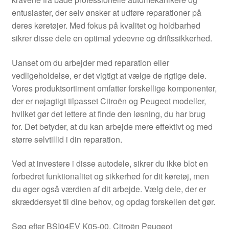
Kontakte
entusiaster, der selv ønsker at udføre reparationer på
deres køretøjer. Med fokus på kvalitet og holdbarhed
Kurv
sikrer disse dele en optimal ydeevne og driftssikkerhed.
Levering
Uanset om du arbejder med reparation eller
vedligeholdelse, er det vigtigt at vælge de rigtige dele.
Min Konto
Vores produktsortiment omfatter forskellige komponenter,
der er nøjagtigt tilpasset Citroën og Peugeot modeller,
hvilket gør det lettere at finde den løsning, du har brug
Om os
for. Det betyder, at du kan arbejde mere effektivt og med
større selvtillid i din reparation.
Privatlivspolitik
Ved at investere i disse autodele, sikrer du ikke blot en
Vilkår og betingelser
forbedret funktionalitet og sikkerhed for dit køretøj, men
du øger også værdien af dit arbejde. Vælg dele, der er
skræddersyet til dine behov, og opdag forskellen det gør.
Søg efter BSI04EV K05-00, Citroën Peugeot