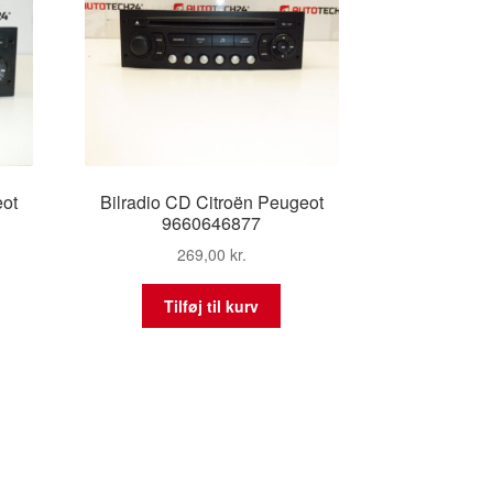
eot
Bilradio CD Citroën Peugeot
9660646877
269,00
kr.
Tilføj til kurv