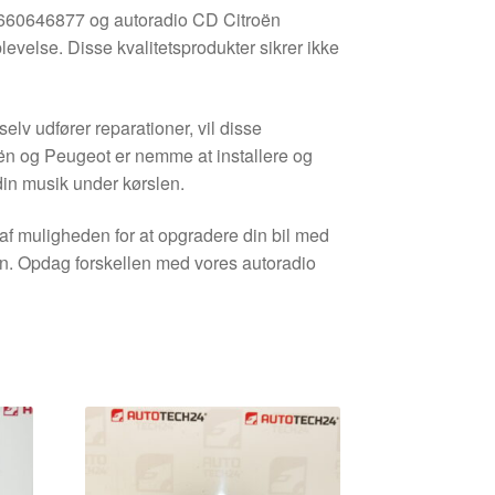
660646877 og autoradio CD Citroën
evelse. Disse kvalitetsprodukter sikrer ikke
elv udfører reparationer, vil disse
roën og Peugeot er nemme at installere og
din musik under kørslen.
 af muligheden for at opgradere din bil med
gn. Opdag forskellen med vores autoradio