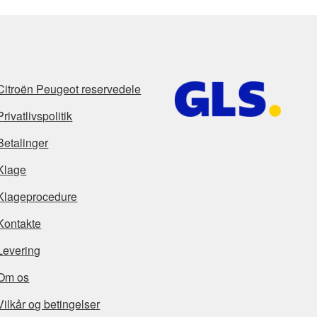
Citroën Peugeot reservedele
Privatlivspolitik
Betalinger
Klage
Klageprocedure
Kontakte
Levering
Om os
Vilkår og betingelser