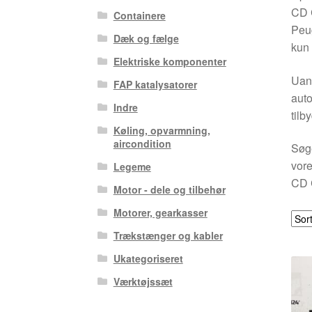
CD 
Containere
Peug
Dæk og fælge
kun 
Elektriske komponenter
Uans
FAP katalysatorer
auto
Indre
tilb
Køling, opvarmning,
aircondition
Søge
vore
Legeme
CD C
Motor - dele og tilbehør
Motorer, gearkasser
Trækstænger og kabler
Ukategoriseret
Værktøjssæt