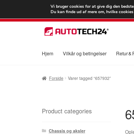
LEVERING fra 55
Vi bruger cookies for at give dig den bedst
Du kan finde ud af mere om, hvilke cookies v
Spring
Spring
til
til
navigation
indhold
Hjem
Vilkår og betingelser
Retur &
Forside
Betalinger
Kasse
Klage
Klageproced
Forside
Varer tagged “657932”
Vilkår og betingelser
6
Product categories
Chassis og aksler
Ople