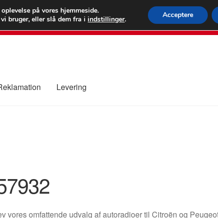
 kr.
FEDEX verdens
e oplevelse på vores hjemmeside.
Acceptere
i bruger, eller slå dem fra i
indstillinger
.
80 82 7
 Reklamation
Levering
ure
Kontakte
Kurv
Levering
Min Konto
Om os
Privatlivspolitik
57932
v vores omfattende udvalg af autoradioer til Citroën og Peugeot 