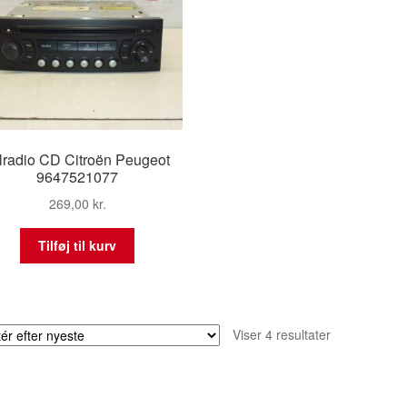
lradio CD Citroën Peugeot
9647521077
269,00
kr.
Tilføj til kurv
Sorteret
Viser 4 resultater
efter
seneste