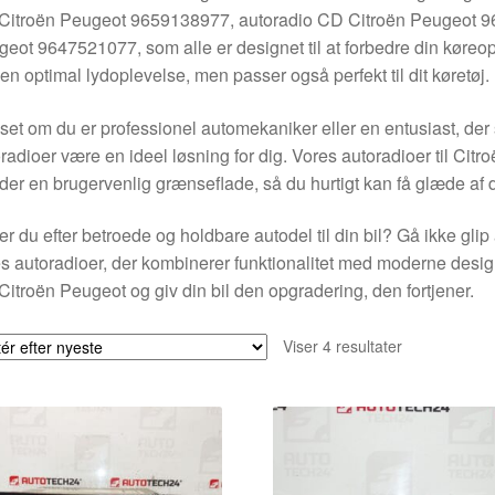
Citroën Peugeot 9659138977, autoradio CD Citroën Peugeot 9
eot 9647521077, som alle er designet til at forbedre din køreopl
en optimal lydoplevelse, men passer også perfekt til dit køretøj.
et om du er professionel automekaniker eller en entusiast, der s
radioer være en ideel løsning for dig. Vores autoradioer til Cit
yder en brugervenlig grænseflade, så du hurtigt kan få glæde af 
r du efter betroede og holdbare autodel til din bil? Gå ikke glip
s autoradioer, der kombinerer funktionalitet med moderne desi
itroën Peugeot og giv din bil den opgradering, den fortjener.
Sorteret
Viser 4 resultater
efter
seneste