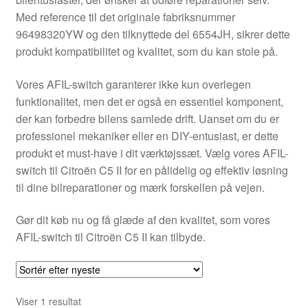
Kontakte
Med reference til det originale fabriksnummer
96498320YW og den tilknyttede del 6554JH, sikrer dette
Kurv
produkt kompatibilitet og kvalitet, som du kan stole på.
Levering
Vores AFIL-switch garanterer ikke kun overlegen
funktionalitet, men det er også en essentiel komponent,
Min Konto
der kan forbedre bilens samlede drift. Uanset om du er
professionel mekaniker eller en DIY-entusiast, er dette
produkt et must-have i dit værktøjssæt. Vælg vores AFIL-
Om os
switch til Citroën C5 II for en pålidelig og effektiv løsning
til dine bilreparationer og mærk forskellen på vejen.
Privatlivspolitik
Gør dit køb nu og få glæde af den kvalitet, som vores
Vilkår og betingelser
AFIL-switch til Citroën C5 II kan tilbyde.
Viser 1 resultat