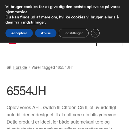
LEVERING fra 55 kr.
Vi bruger cookies for at give dig den bedste oplevelse på vores
hjemmeside.
FEDEX verdensomspændende forsendelse
Du kan finde ud af mere om, hvilke cookies vi bruger, eller slå
dem fra i
indstillinger
.
80 82 72 02
Man-fre 9-16
Close GDPR Cooki
Acceptere
Afvise
Indstillinger
Spring
Spring
Menu
til
til
navigation
indhold
Forside
Forside
Varer tagged “6554JH”
Betalinger
6554JH
Kasse
Klage
Oplev vores AFIL-switch til Citroën C5 II, et uvurderligt
autodíl, der er designet til at optimere din bils ydeevne.
Klageprocedure
Dette produkt er ideelt for både automekanikere og
bilentusiaster, der ønsker at udføre reparationer selv.