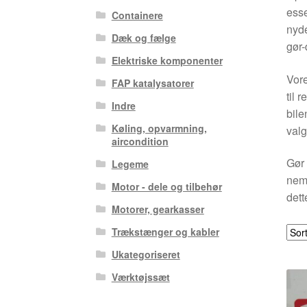
esse
Containere
nyde
Dæk og fælge
gør-
Elektriske komponenter
Vore
FAP katalysatorer
til 
Indre
bile
Køling, opvarmning,
valg
aircondition
Gør 
Legeme
nemt
Motor - dele og tilbehør
dett
Motorer, gearkasser
Trækstænger og kabler
Ukategoriseret
Værktøjssæt