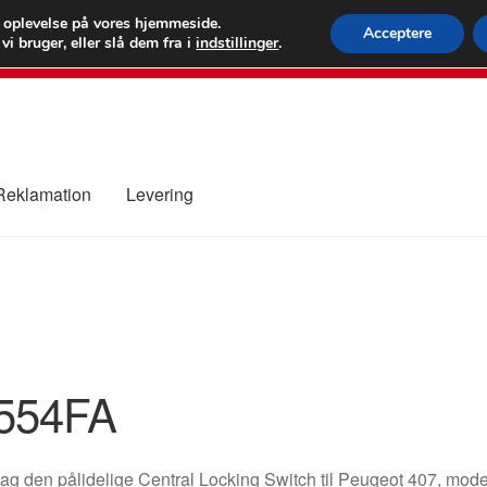
 kr.
FEDEX verdens
e oplevelse på vores hjemmeside.
Acceptere
i bruger, eller slå dem fra i
indstillinger
.
80 82 7
 Reklamation
Levering
ure
Kontakte
Kurv
Levering
Min Konto
Om os
Privatlivspolitik
554FA
ag den pålidelige Central Locking Switch til Peugeot 407, m