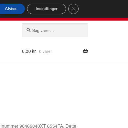
omspændende forsendelse
Close GDPR Cookie Banner
Afvise
Indstillinger
2 02
Man-fre 9-16
Søg
Søg
efter:
0,00
kr.
0 varer
odelnummer 96466840XT 6554FA. Dette