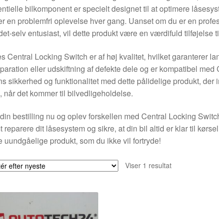
ntielle bilkomponent er specielt designet til at optimere låsesys
r en problemfri oplevelse hver gang. Uanset om du er en profe
det-selv entusiast, vil dette produkt være en værdifuld tilføjelse ti
s Central Locking Switch er af høj kvalitet, hvilket garanterer la
reparation eller udskiftning af defekte dele og er kompatibel me
ns sikkerhed og funktionalitet med dette pålidelige produkt, der i
, når det kommer til bilvedligeholdelse.
din bestilling nu og oplev forskellen med Central Locking Switc
 reparere dit låsesystem og sikre, at din bil altid er klar til kørse
e uundgåelige produkt, som du ikke vil fortryde!
Viser 1 resultat