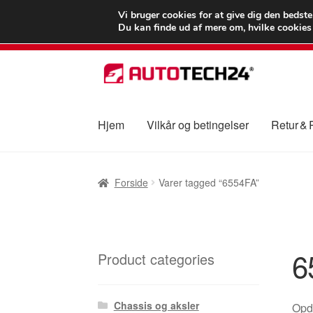
LEVERING fra 55
Vi bruger cookies for at give dig den bedst
Du kan finde ud af mere om, hvilke cookies v
Spring
Spring
til
til
navigation
indhold
Hjem
Vilkår og betingelser
Retur &
Forside
Betalinger
Kasse
Klage
Klageproced
Forside
Varer tagged “6554FA”
Vilkår og betingelser
6
Product categories
Chassis og aksler
Opd