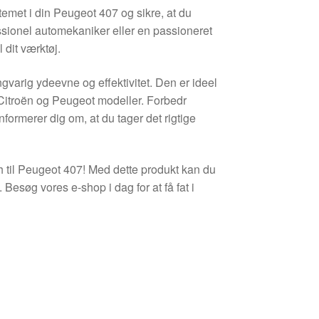
temet i din Peugeot 407 og sikre, at du
ssionel automekaniker eller en passioneret
l dit værktøj.
ngvarig ydeevne og effektivitet. Den er ideel
d Citroën og Peugeot modeller. Forbedr
nformerer dig om, at du tager det rigtige
h til Peugeot 407! Med dette produkt kan du
l. Besøg vores e-shop i dag for at få fat i