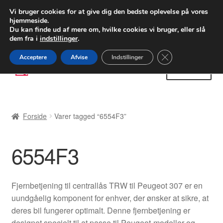
LEVERING fra 55 kr.
Vi bruger cookies for at give dig den bedste oplevelse på vores
hjemmeside.
FEDEX verdensomspændende forsendelse
Du kan finde ud af mere om, hvilke cookies vi bruger, eller slå
dem fra i
indstillinger
.
80 82 72 02
Man-fre 9-16
Close GDPR Cooki
Acceptere
Afvise
Indstillinger
Spring
Spring
Menu
til
til
navigation
indhold
Forside
Forside
Varer tagged “6554F3”
Betalinger
6554F3
Kasse
Klage
Fjernbetjening til centrallås TRW til Peugeot 307 er en
uundgåelig komponent for enhver, der ønsker at sikre, at
Klageprocedure
deres bil fungerer optimalt. Denne fjernbetjening er
designet specielt til at passe til Peugeot-modeller og