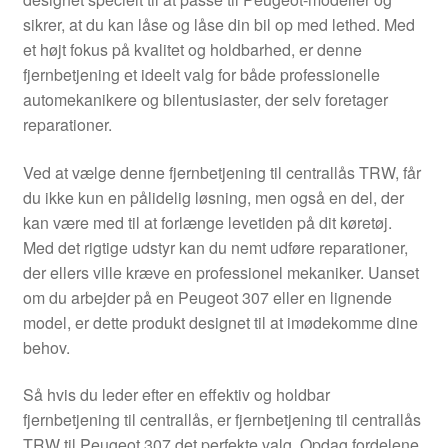
Kontakte
sikrer, at du kan låse og låse din bil op med lethed. Med
et højt fokus på kvalitet og holdbarhed, er denne
Kurv
fjernbetjening et ideelt valg for både professionelle
automekanikere og bilentusiaster, der selv foretager
Levering
reparationer.
Min Konto
Ved at vælge denne fjernbetjening til centrallås TRW, får
du ikke kun en pålidelig løsning, men også en del, der
kan være med til at forlænge levetiden på dit køretøj.
Om os
Med det rigtige udstyr kan du nemt udføre reparationer,
der ellers ville kræve en professionel mekaniker. Uanset
Privatlivspolitik
om du arbejder på en Peugeot 307 eller en lignende
model, er dette produkt designet til at imødekomme dine
Vilkår og betingelser
behov.
Så hvis du leder efter en effektiv og holdbar
fjernbetjening til centrallås, er fjernbetjening til centrallås
TRW til Peugeot 307 det perfekte valg. Opdag fordelene