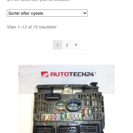
Sorteret
Viser 1–12 af 15 resultater
efter
seneste
1
2