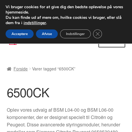
LEVERING fra 55 kr.
Vi bruger cookies for at give dig den bedste oplevelse på vores
hjemmeside.
FEDEX verdensomspændende forsendelse
Du kan finde ud af mere om, hvilke cookies vi bruger, eller slå
dem fra i
indstillinger
.
80 82 72 02
Man-fre 9-16
Close GDPR Cooki
Acceptere
Afvise
Indstillinger
Spring
Spring
Menu
til
til
navigation
indhold
Forside
Forside
Varer tagged “6500CK”
Betalinger
6500CK
Kasse
Klage
Oplev vores udvalg af BSM L04-00 og BSM L06-00
komponenter, der er designet specielt til Citroën og
Klageprocedure
Peugeot. Disse avancerede styringsmoduler, herunder
modeller som Siemens Citroën Peugeot 9658539480,