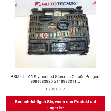
BSM L11-00 Styreenhed Siemens Citroën Peugeot
9661682980 S118983011 C
1.793,00
kr.
Benachrichtigen Sie, wenn das Produkt auf
Lager ist