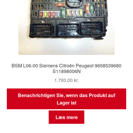
BSM L06-00 Siemens Citroën Peugeot 9658539680
S11898006N
1.793,00
kr.
Benachrichtigen Sie, wenn das Produkt auf
Lager ist
Læs mere