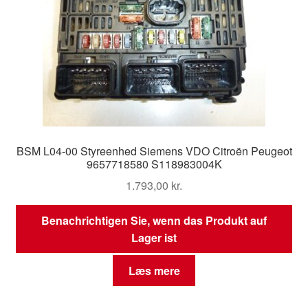
BSM L04-00 Styreenhed Siemens VDO Citroën Peugeot
9657718580 S118983004K
1.793,00
kr.
Benachrichtigen Sie, wenn das Produkt auf
Lager ist
Læs mere