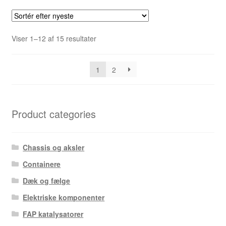
Sorteret
Viser 1–12 af 15 resultater
efter
seneste
1
2
Product categories
Chassis og aksler
Containere
Dæk og fælge
Elektriske komponenter
FAP katalysatorer