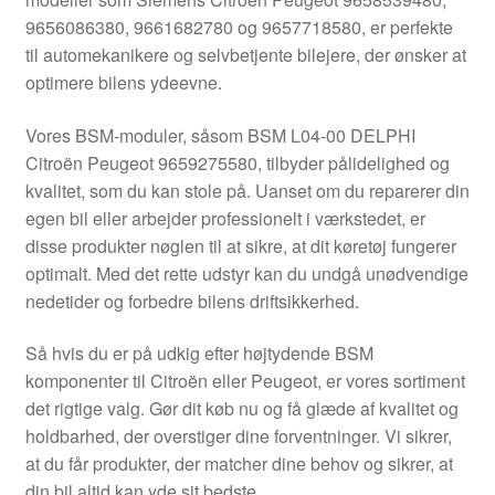
Kontakte
9656086380, 9661682780 og 9657718580, er perfekte
til automekanikere og selvbetjente bilejere, der ønsker at
Kurv
optimere bilens ydeevne.
Levering
Vores BSM-moduler, såsom BSM L04-00 DELPHI
Citroën Peugeot 9659275580, tilbyder pålidelighed og
Min Konto
kvalitet, som du kan stole på. Uanset om du reparerer din
egen bil eller arbejder professionelt i værkstedet, er
disse produkter nøglen til at sikre, at dit køretøj fungerer
Om os
optimalt. Med det rette udstyr kan du undgå unødvendige
nedetider og forbedre bilens driftsikkerhed.
Privatlivspolitik
Så hvis du er på udkig efter højtydende BSM
Vilkår og betingelser
komponenter til Citroën eller Peugeot, er vores sortiment
det rigtige valg. Gør dit køb nu og få glæde af kvalitet og
holdbarhed, der overstiger dine forventninger. Vi sikrer,
at du får produkter, der matcher dine behov og sikrer, at
din bil altid kan yde sit bedste.