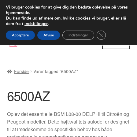
LEVERING fra 55 kr.
Vi bruger cookies for at give dig den bedste oplevelse på vores
hjemmeside.
FEDEX verdensomspændende forsendelse
Du kan finde ud af mere om, hvilke cookies vi bruger, eller slå
dem fra i
indstillinger
.
80 82 72 02
Man-fre 9-16
Close GDPR Cooki
Acceptere
Afvise
Indstillinger
Spring
Spring
Menu
til
til
navigation
indhold
Forside
Forside
Varer tagged “6500AZ”
Betalinger
6500AZ
Kasse
Klage
Oplev det essentielle BSM L08-00 DELPHI til Citroën og
Peugeot modeller. Dette højtkvalitets autodel er designet
Klageprocedure
til at imødekomme de specifikke behov hos både
professionelle automekanikere og gør-det-selv-