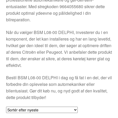
Kontakte
entusiaster. Med stregkoden 9664055680 sikrer dette
produkt optimal ydeevne og pålidelighed i din
Kurv
bilreparation.
Levering
Når du vælger BSM L08-00 DELPHI, investerer du i en
komponent, der let kan installeres og har en lang levetid,
Min Konto
hvilket gør den ideel til dem, der søger at optimere driften
af deres Citroën eller Peugeot. Vi anbefaler dette produkt
til dem, der ønsker at sikre, at deres køretøj kører glat og
Om os
effektivt.
Privatlivspolitik
Bestil BSM L08-00 DELPHI i dag og få fat i en del, der vil
forbedre din oplevelse som automekaniker eller
Vilkår og betingelser
bilentusiast. Gør dit køb nu, og nyd godt af den kvalitet,
dette produkt tilbyder!