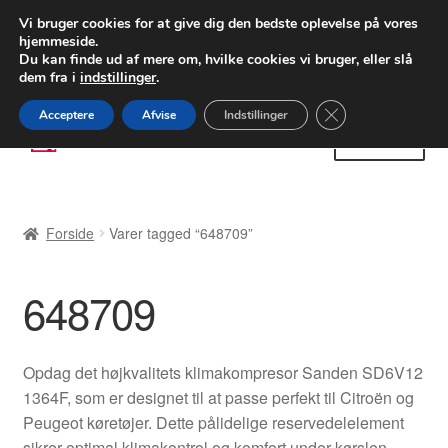
LEVERING fra 55 kr.
Vi bruger cookies for at give dig den bedste oplevelse på vores
hjemmeside.
FEDEX verdensomspændende forsendelse
Du kan finde ud af mere om, hvilke cookies vi bruger, eller slå
dem fra i
indstillinger
.
80 82 72 02
Man-fre 9-16
Close GDPR Cooki
Acceptere
Afvise
Indstillinger
Spring
Spring
Menu
til
til
navigation
indhold
Forside
Forside
Varer tagged “648709”
Betalinger
648709
Kasse
Klage
Opdag det højkvalitets klimakompresor Sanden SD6V12
1364F, som er designet til at passe perfekt til Citroën og
Klageprocedure
Peugeot køretøjer. Dette pålidelige reservedelelement
sikrer optimal klimakontrol og komfort under kørslen,