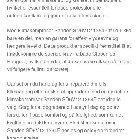
Kontakte
hvilket er essentielt for både professionelle
automekanikere og gør-det-selv bilentusiaster.
Kurv
Med klimakompresor Sanden SD6V12 1364F får du ikke
Levering
bare en del, men en garanti for effektiv ydeevne og
længere levetid. Dette produkt er specifikt fremstillet til at
Min Konto
imødekomme de strenge krav fra både Citroën og
Peugeot, hvilket betyder, at du kan være sikker på, at det
vil fungere fejlfrit i dit køretøj.
Om os
Uanset om du har brug for at reparere din bils
Privatlivspolitik
klimaanlæg eller ønsker at opgradere med en ny del, er
klimakompresor Sanden SD6V12 1364F det ideelle
Vilkår og betingelser
valg. Sørg for at opgradere dit udstyr i dag og oplev
forskellen i både komfort og pålidelighed, som kun et
kvalitets produkt kan levere. Find klimakompresor
Sanden SD6V12 1364F hos os og oplev en forbedret
køreoplevelse.