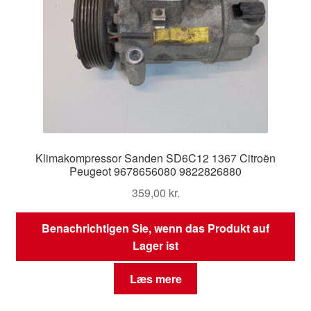
Klimakompressor Sanden SD6C12 1367 Citroën
Peugeot 9678656080 9822826880
359,00
kr.
Benachrichtigen Sie, wenn das Produkt auf
Lager ist
Læs mere