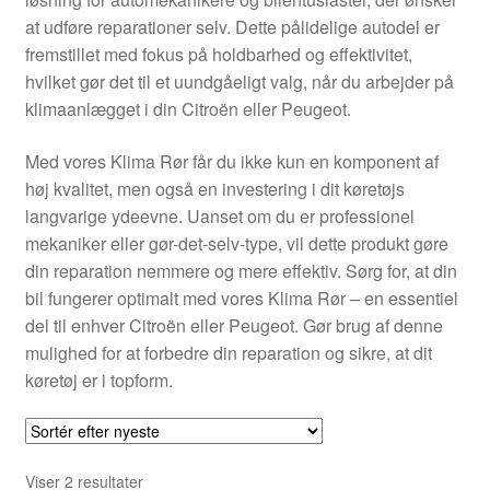
Kontakte
at udføre reparationer selv. Dette pålidelige autodel er
fremstillet med fokus på holdbarhed og effektivitet,
Kurv
hvilket gør det til et uundgåeligt valg, når du arbejder på
klimaanlægget i din Citroën eller Peugeot.
Levering
Med vores Klima Rør får du ikke kun en komponent af
Min Konto
høj kvalitet, men også en investering i dit køretøjs
langvarige ydeevne. Uanset om du er professionel
mekaniker eller gør-det-selv-type, vil dette produkt gøre
Om os
din reparation nemmere og mere effektiv. Sørg for, at din
bil fungerer optimalt med vores Klima Rør – en essentiel
Privatlivspolitik
del til enhver Citroën eller Peugeot. Gør brug af denne
mulighed for at forbedre din reparation og sikre, at dit
Vilkår og betingelser
køretøj er i topform.
Sorteret
Viser 2 resultater