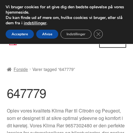
LEVERING fra 55 kr.
Vi bruger cookies for at give dig den bedste oplevelse på vores
hjemmeside.
FEDEX verdensomspændende forsendelse
Du kan finde ud af mere om, hvilke cookies vi bruger, eller slå
dem fra i
indstillinger
.
80 82 72 02
Man-fre 9-16
Close GDPR Cooki
Acceptere
Afvise
Indstillinger
Spring
Spring
Menu
til
til
navigation
indhold
Forside
Forside
Varer tagged “647779”
Betalinger
647779
Kasse
Klage
Oplev vores kvalitets Klima Rør til Citroën og Peugeot,
som er designet til at sikre optimal ydeevne og komfort i
Klageprocedure
dit køretøj. Vores Klima Rør 9657302480 er den perfekte
løsning for automekanikere og bilentusiaster, der ønsker