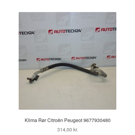
efter
seneste
Klima Rør Citroën Peugeot 9677930480
314,00
kr.