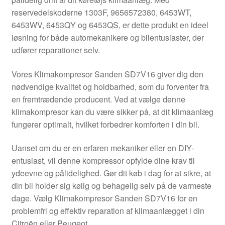
Kontakte
reservedelskoderne 1303F, 9656572380, 6453WT,
6453WV, 6453QY og 6453QS, er dette produkt en ideel
Kurv
løsning for både automekanikere og bilentusiaster, der
udfører reparationer selv.
Levering
Vores Klimakompresor Sanden SD7V16 giver dig den
Min Konto
nødvendige kvalitet og holdbarhed, som du forventer fra
en fremtrædende producent. Ved at vælge denne
klimakompresor kan du være sikker på, at dit klimaanlæg
Om os
fungerer optimalt, hvilket forbedrer komforten i din bil.
Privatlivspolitik
Uanset om du er en erfaren mekaniker eller en DIY-
entusiast, vil denne kompressor opfylde dine krav til
Vilkår og betingelser
ydeevne og pålidelighed. Gør dit køb i dag for at sikre, at
din bil holder sig kølig og behagelig selv på de varmeste
dage. Vælg Klimakompresor Sanden SD7V16 for en
problemfri og effektiv reparation af klimaanlægget i din
Citroën eller Peugeot.