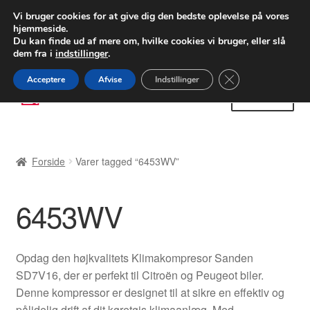
LEVERING fra 55 kr.
Vi bruger cookies for at give dig den bedste oplevelse på vores
hjemmeside.
FEDEX verdensomspændende forsendelse
Du kan finde ud af mere om, hvilke cookies vi bruger, eller slå
dem fra i
indstillinger
.
80 82 72 02
Man-fre 9-16
Close GDPR Cooki
Acceptere
Afvise
Indstillinger
Spring
Spring
Menu
til
til
navigation
indhold
Forside
Forside
Varer tagged “6453WV”
Betalinger
6453WV
Kasse
Klage
Opdag den højkvalitets Klimakompresor Sanden
SD7V16, der er perfekt til Citroën og Peugeot biler.
Klageprocedure
Denne kompressor er designet til at sikre en effektiv og
pålidelig drift af dit køretøjs klimaanlæg. Med