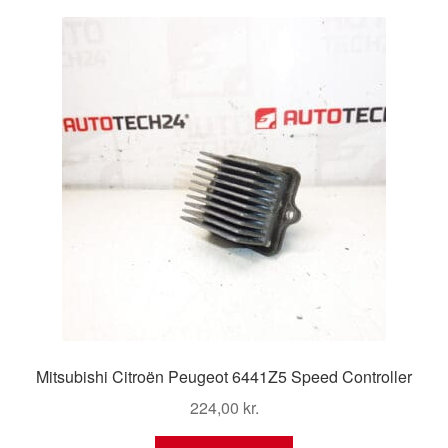
Kontakte
Kurv
Levering
Min Konto
Om os
Privatlivspolitik
Vilkår og betingelser
Mitsubishi Citroën Peugeot 6441Z5 Speed ​​Controller
224,00
kr.