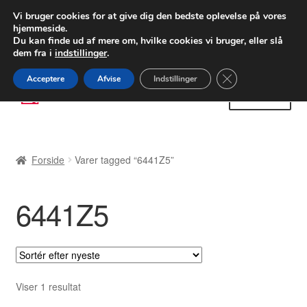
LEVERING fra 55 kr.
Vi bruger cookies for at give dig den bedste oplevelse på vores
hjemmeside.
FEDEX verdensomspændende forsendelse
Du kan finde ud af mere om, hvilke cookies vi bruger, eller slå
dem fra i
indstillinger
.
80 82 72 02
Man-fre 9-16
Close GDPR Cooki
Acceptere
Afvise
Indstillinger
Spring
Spring
Menu
til
til
navigation
indhold
Forside
Forside
Varer tagged “6441Z5”
Betalinger
6441Z5
Kasse
Klage
Klageprocedure
Viser 1 resultat