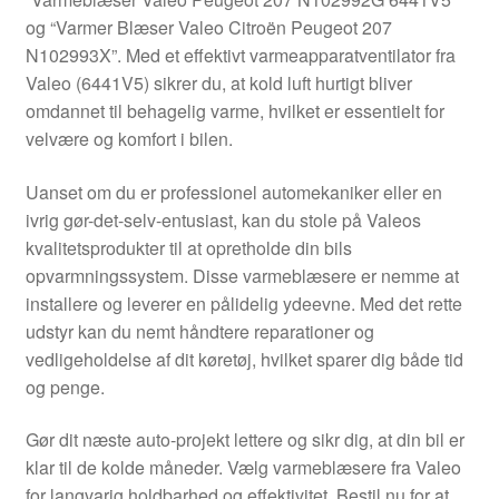
Kontakte
og “Varmer Blæser Valeo Citroën Peugeot 207
N102993X”. Med et effektivt varmeapparatventilator fra
Kurv
Valeo (6441V5) sikrer du, at kold luft hurtigt bliver
omdannet til behagelig varme, hvilket er essentielt for
Levering
velvære og komfort i bilen.
Min Konto
Uanset om du er professionel automekaniker eller en
ivrig gør-det-selv-entusiast, kan du stole på Valeos
kvalitetsprodukter til at opretholde din bils
Om os
opvarmningssystem. Disse varmeblæsere er nemme at
installere og leverer en pålidelig ydeevne. Med det rette
Privatlivspolitik
udstyr kan du nemt håndtere reparationer og
vedligeholdelse af dit køretøj, hvilket sparer dig både tid
Vilkår og betingelser
og penge.
Gør dit næste auto-projekt lettere og sikr dig, at din bil er
klar til de kolde måneder. Vælg varmeblæsere fra Valeo
for langvarig holdbarhed og effektivitet. Bestil nu for at