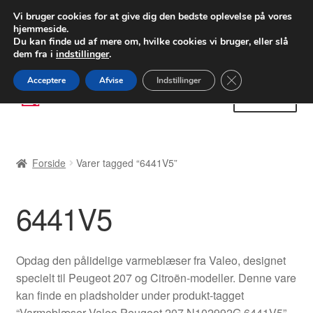
LEVERING fra 55 kr.
Vi bruger cookies for at give dig den bedste oplevelse på vores
hjemmeside.
FEDEX verdensomspændende forsendelse
Du kan finde ud af mere om, hvilke cookies vi bruger, eller slå
dem fra i
indstillinger
.
80 82 72 02
Man-fre 9-16
Close GDPR Cooki
Acceptere
Afvise
Indstillinger
Spring
Spring
Menu
til
til
navigation
indhold
Forside
Forside
Varer tagged “6441V5”
Betalinger
6441V5
Kasse
Klage
Opdag den pålidelige varmeblæser fra Valeo, designet
specielt til Peugeot 207 og Citroën-modeller. Denne vare
Klageprocedure
kan finde en pladsholder under produkt-tagget
“Varmeblæser Valeo Peugeot 207 N102992G 6441V5”