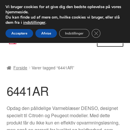
LEVERING fra 55 kr.
Vi bruger cookies for at give dig den bedste oplevelse på vores
hjemmeside.
FEDEX verdensomspændende forsendelse
Du kan finde ud af mere om, hvilke cookies vi bruger, eller slå
dem fra i
indstillinger
.
80 82 72 02
Man-fre 9-16
Close GDPR Cooki
Acceptere
Afvise
Indstillinger
Spring
Spring
Menu
til
til
navigation
indhold
Forside
Forside
Varer tagged “6441AR”
Betalinger
6441AR
Kasse
Klage
Opdag den pålidelige Varmeblæser DENSO, designet
specielt til Citroën og Peugeot modeller. Med dette
Klageprocedure
produkt får du ikke kun en effektiv opvarmningsløsning,
men også en garanti for kvalitet og holdbarhed, som