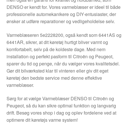
Kontakte
DENSO er kendt for. Vores varmeblæser er ideel til både
professionelle automekanikere og DIY-entusiaster, der
Kurv
ønsker at udføre reparationer og vedligeholdelse selv.
Levering
Varmeblæseren 5e2228200, også kendt som 6441AS og
6441AR, sikrer, at dit køretøj hurtigt bliver varmt og
Min Konto
komfortabelt, selv på de koldeste dage. Med nem
installation og perfekt pasform til Citroën og Peugeot,
sparer du tid og penge, når du vælger vores kvalitetsdel.
Om os
Gør dit bilværksted klar til vinteren eller giv dit eget
køretøj den bedste service med denne effektive
Privatlivspolitik
varmeblæser.
Vilkår og betingelser
Sørg for at vælge Varmeblæser DENSO til Citroën og
Peugeot, så du kan sikre optimal funktion og langvarig
drift. Besøg vores shop i dag og oplev fordelene ved at
optimere dit køretøjs varme system!