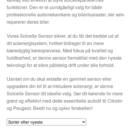
Kontakte
funktioner. Den er et uundgåeligt valg for både
professionelle automekanikere og bilentusiaster, der selv
Kurv
reparerer deres biler.
Levering
Vores Solcelle Sensor sikrer, at du får det bedste ud af
dit solenergisystem, hvilket bidrager til en mere
Min Konto
bæredygtig køreoplevelse. Med fokus på kvalitet og
holdbarhed, er denne sensor fremstillet med den nyeste
teknologi for at sikre pålidelig drift under alle forhold.
Om os
Uanset om du skal erstatte en gammel sensor eller
Privatlivspolitik
opgradere din bil til at inkludere solenergi, er denne
Solcelle Sensor dit ideelle valg. Gør dit kørende liv mere
Vilkår og betingelser
grønt og effektivt med dette essentielle autodíl til Citroën
og Peugeot. Bestil nu og oplev forskellen!