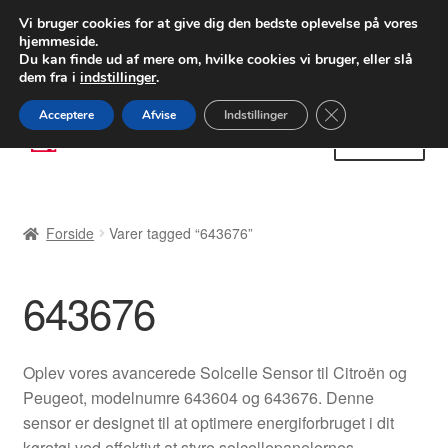
LEVERING fra 55 kr.
Vi bruger cookies for at give dig den bedste oplevelse på vores
hjemmeside.
FEDEX verdensomspændende forsendelse
Du kan finde ud af mere om, hvilke cookies vi bruger, eller slå
dem fra i
indstillinger
.
80 82 72 02
Man-fre 9-16
Close GDPR Cooki
Acceptere
Afvise
Indstillinger
Spring
Spring
Menu
til
til
navigation
indhold
Forside
Forside
Varer tagged “643676”
Betalinger
643676
Kasse
Klage
Oplev vores avancerede Solcelle Sensor til Citroën og
Peugeot, modelnumre 643604 og 643676. Denne
Klageprocedure
sensor er designet til at optimere energiforbruget i dit
køretøj ved effektivt at styre solcellepanelernes